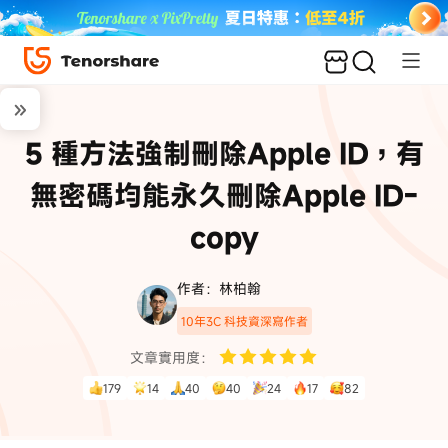
5 種方法強制刪除Apple ID，有
無密碼均能永久刪除Apple ID-
copy
作者：林柏翰
10年3C 科技資深寫作者
文章實用度：
179
14
40
40
24
17
82