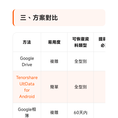
三、方案對比
可恢復資
提前備份
方法
易用度
料類型
必要性
Google
複雜
全型別
✔
Drive
Tenorshare
UltData
簡單
全型別
✖
for
Android
Google相
複雜
60天内
✔
簿