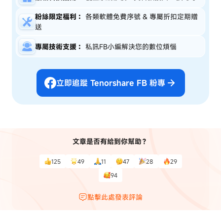
粉絲限定福利：
各類軟體免費序號 & 專屬折扣定期贈
送
專屬技術支援：
私訊FB小編解決您的數位煩惱
立即追蹤 Tenorshare FB 粉專
文章是否有給到你幫助？
125
49
11
47
28
29
94
點擊此處發表評論