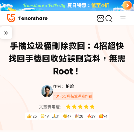
手機垃圾桶刪除救回：4招超快
找回手機回收站誤刪資料，無需
Root！
作者：柏翰
10年3C 科技資深寫作者
文章實用度：
125
49
11
47
28
29
94