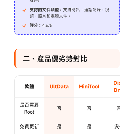
SD卡
支持的文件類型：
支持簡訊，通話記錄，視
頻，照片和媒體文件。
評分：
4.6/5
二、產品優劣勢對比
Disk
軟體
UltData
MiniTool
Drill
是否需要
否
否
否
Root
免費更新
是
是
沒有