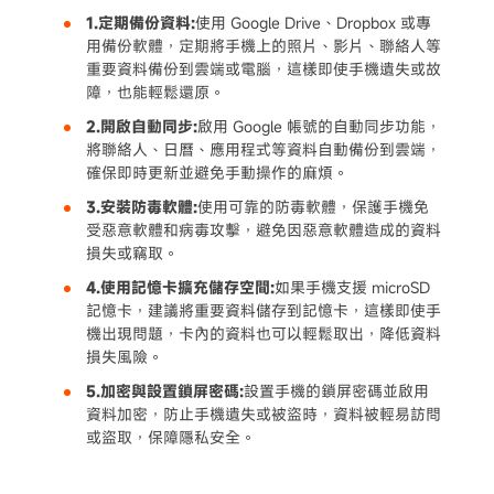
1.定期備份資料:
使用 Google Drive、Dropbox 或專
用備份軟體，定期將手機上的照片、影片、聯絡人等
重要資料備份到雲端或電腦，這樣即使手機遺失或故
障，也能輕鬆還原。
2.開啟自動同步:
啟用 Google 帳號的自動同步功能，
將聯絡人、日曆、應用程式等資料自動備份到雲端，
確保即時更新並避免手動操作的麻煩。
3.安裝防毒軟體:
使用可靠的防毒軟體，保護手機免
受惡意軟體和病毒攻擊，避免因惡意軟體造成的資料
損失或竊取。
4.使用記憶卡擴充儲存空間:
如果手機支援 microSD
記憶卡，建議將重要資料儲存到記憶卡，這樣即使手
機出現問題，卡內的資料也可以輕鬆取出，降低資料
損失風險。
5.加密與設置鎖屏密碼:
設置手機的鎖屏密碼並啟用
資料加密，防止手機遺失或被盜時，資料被輕易訪問
或盜取，保障隱私安全。