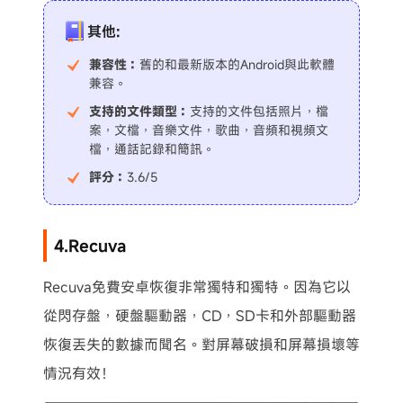
其他:
兼容性：
舊的和最新版本的Android與此軟體
兼容。
支持的文件類型：
支持的文件包括照片，檔
案，文檔，音樂文件，歌曲，音頻和視頻文
檔，通話記錄和簡訊。
評分：
3.6/5
4.Recuva
Recuva免費安卓恢復非常獨特和獨特。因為它以
從閃存盤，硬盤驅動器，CD，SD卡和外部驅動器
恢復丟失的數據而聞名。對屏幕破損和屏幕損壞等
情況有效！