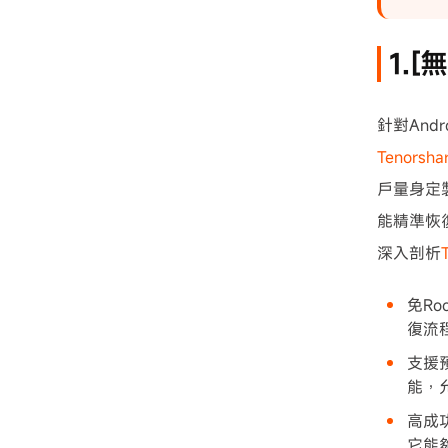
1.
針對An
Tenorshar
戶量身定
能精準恢
深入剖析
免R
復流
支援預
能，
高成
它能