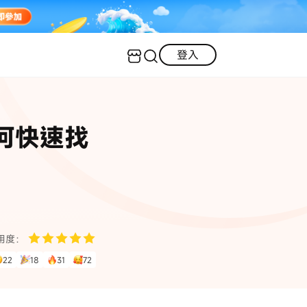
登入
客服（24小時內回復）
實用技巧
何快速找
·三星手機螢幕黑屏
AI 資訊
定位修改
·iOS 版本太舊無法更新
】
iOS 27 最新資訊
iPhone 解鎖
·LINE對話紀錄復原
·WhatsApp刪除對話復原
WhatsApp 資訊
LINE 資料救援
用度：
查看全部
22
18
31
72
數位教學