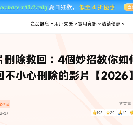
產品訊息
用戶支援
實用資訊
熱銷優惠
每月優惠
買一送一
零元购
傳輸
- iOS 系統修復
關於我們
定位修改
UltData iPhone 資料救援
支援中心
資訊分類
聯絡
iOS 27
iOS 27
 Android 系統修復
UltData Android 資料救援
片刪除救回：4個妙招教你如
in 資料救援
UltData LINE 數據恢復
ac 資料救援
UltData WhatsApp 數據恢復
人像修圖
份到外接硬碟
·Pokemo GO Plus 無法配對
新版本
回不小心刪除的影片【2026
ne
·大家報寶貝
資料救援
，
暢遊全球！
除的照片如何
·寶可夢自動抓寶
數據傳輸
入手！
文章實
深寫作者
資訊中心
查看影片
195
20
42
8-06
為您提供最實用的