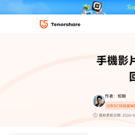
iPhone 解鎖與修復
下載中心
資料救援與
ReiBoot 
修復＆恢復
ReiBoot -
手機影
4DDiG W
PDF＆AI
4DDiG M
·iOS 27 降級 iOS 26 教學
·iPhone 照片備
·iPad 強制重置回復原廠
·電腦傳影片到 iPho
📍 iAnyGo 定位神器
資料轉移
·Apple ID 驗證一直出現
·iPhone 永久刪
復原
限時 5 折優惠，
立即
手機解鎖
作者：柏翰
實用工具
影片教學
10年3C 科技資
TS-save-50
複製折扣碼
為您提供最豐富的教學影片
最新更新日期: 2026-0
前往搶購