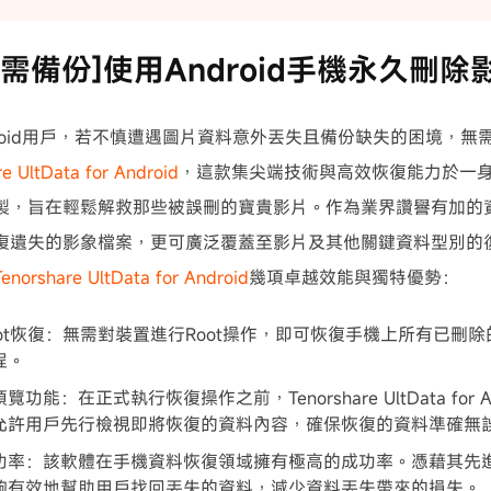
[無需備份]使用Android手機永久刪
droid用戶，若不慎遭遇圖片資料意外丟失且備份缺失的困境，無
e UltData for Android
，這款集尖端技術與高效恢復能力於一
製，旨在輕鬆解救那些被誤刪的寶貴影片。作為業界讚譽有加的
復遺失的影象檔案，更可廣泛覆蓋至影片及其他關鍵資料型別的
Tenorshare UltData for Android
幾項卓越效能與獨特優勢：
oot恢復：無需對裝置進行Root操作，即可恢復手機上所有已刪
程。
覽功能：在正式執行恢復操作之前，Tenorshare UltData for 
允許用戶先行檢視即將恢復的資料內容，確保恢復的資料準確無
功率：該軟體在手機資料恢復領域擁有極高的成功率。憑藉其先
夠有效地幫助用戶找回丟失的資料，減少資料丟失帶來的損失。