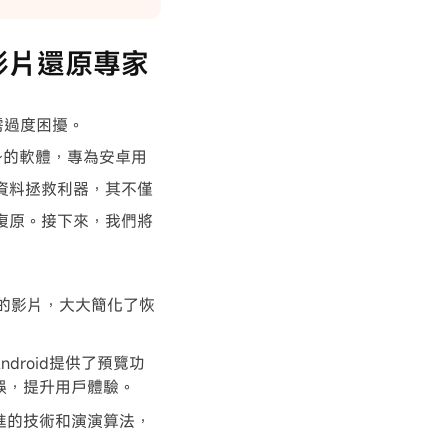
除影片還原專家
需過度困擾。
身的軟體，專為安卓用
資料拯救利器，其不僅
復原。接下來，我們將
除的影片，大大簡化了恢
Android提供了預覽功
誤，提升用戶體驗。
進的技術和演演算法，