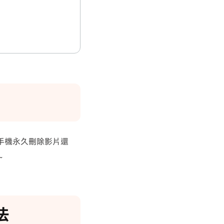
手機永久刪除影片還
~
法