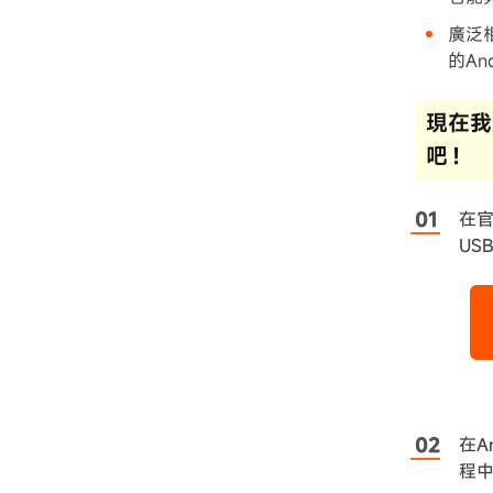
廣泛相
的A
現在我們
吧！
在官
US
在A
程