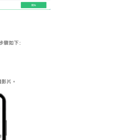
步驟如下：
機影片。