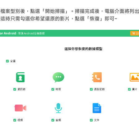
選檔案型別後，點選「開始掃描」。掃描完成後，電腦介面將列
。這時只需勾選你希望還原的影片，點選「恢復」即可~