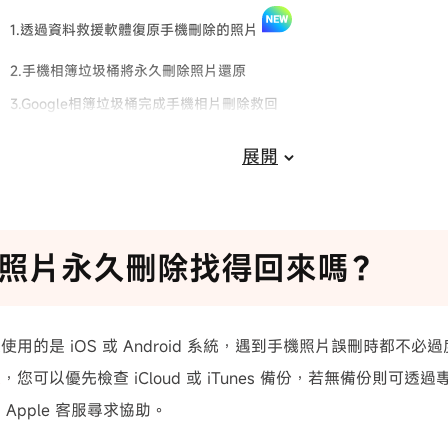
1.透過資料救援軟體復原手機刪除的照片
2.手機相簿垃圾桶將永久刪除照片還原
3.Google相簿垃圾桶完成手機相片刪除救回
4.從Google相簿直接實現手機刪除照片復原
展開
各個手機永久刪除照片還原方法對比
其他手機永久刪除照片還原相關問題
照片永久刪除找得回來嗎？
使用的是 iOS 或 Android 系統，遇到手機照片誤刪時都不
原
，您可以優先檢查 iCloud 或 iTunes 備份，若無備份則可
Apple 客服尋求協助。