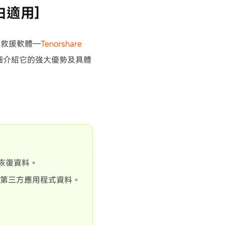
白適用]
料救援軟體—
Tenorshare
詳細介紹它的強大優勢及具體
份中恢復資料。
第三方應用程式資料。