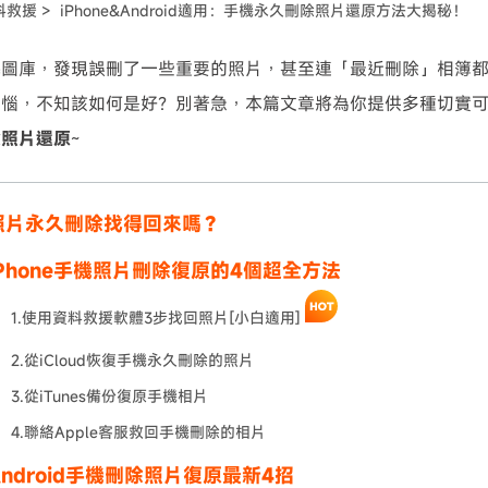
料救援 >
iPhone&Android適用：手機永久刪除照片還原方法大揭秘！
可使用！
機圖庫，發現誤刪了一些重要的照片，甚至連「最近刪除」相簿
苦惱，不知該如何是好？別著急，本篇文章將為你提供多種切實
除照片還原
~
照片永久刪除找得回來嗎？
Phone手機照片刪除復原的4個超全方法
1.使用資料救援軟體3步找回照片[小白適用]
2.從iCloud恢復手機永久刪除的照片
3.從iTunes備份復原手機相片
4.聯絡Apple客服救回手機刪除的相片
ndroid手機刪除照片復原最新4招