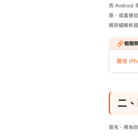
而 Andro
原，或直接
將詳細解析這
相關
最佳 iP
二、
首先，將為