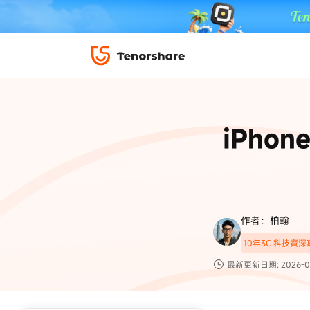
iPhone 解鎖與修復
下載中心
資料救援與
ReiBoot 
修復＆恢復
ReiBoot -
iPho
4DDiG W
PDF＆AI
4DDiG M
·iOS 27 降級 iOS 26 教學
·iPhone 照片備
·iPad 強制重置回復原廠
·電腦傳影片到 iPho
📍 iAnyGo 定位神器
資料轉移
·Apple ID 驗證一直出現
·iPhone 永久刪
復原
限時 5 折優惠，
立即
手機解鎖
作者：柏翰
實用工具
影片教學
10年3C 科技資
TS-save-50
複製折扣碼
為您提供最豐富的教學影片
最新更新日期: 2026-0
前往搶購