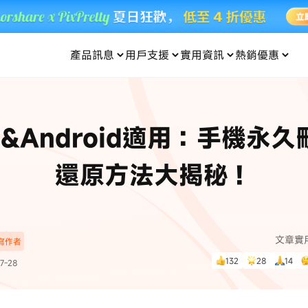
產品訊息
用戶支援
實用資訊
熱銷優惠
每月優惠
買一送一
零元购
傳輸
- iOS 系統修復
關於我們
定位修改
UltData iPhone 資料救援
支援中心
資訊分類
聯絡
iOS 27
iOS 27
 Android 系統修復
UltData Android 資料救援
ne&Android適用：手機永
in 資料救援
UltData LINE 數據恢復
ac 資料救援
UltData WhatsApp 數據恢復
人像修圖
份到外接硬碟
·Pokemo GO Plus 無法配對
新版本
還原方法大揭秘！
ne
·大家報寶貝
資料救援
，
暢遊全球！
除的照片如何
·寶可夢自動抓寶
數據傳輸
入手！
文章實
深寫作者
資訊中心
查看影片
132
28
14
7-28
為您提供最實用的