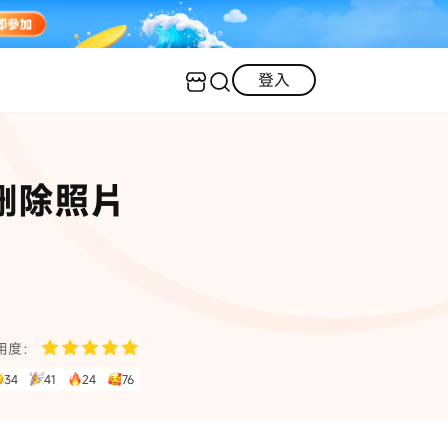
登入
客服（24小時內回復）
實用技巧
久刪除照片
·三星手機螢幕黑屏
AI 資訊
定位修改
·iOS 版本太舊無法更新
iOS 27 最新資訊
iPhone 解鎖
·LINE對話紀錄復原
·WhatsApp刪除對話復原
WhatsApp 資訊
LINE 資料救援
用度：
查看全部
34
41
24
76
數位教學