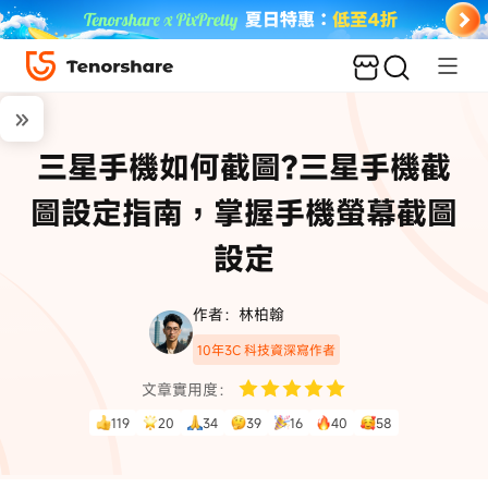
三星手機如何截圖?三星手機截
圖設定指南，掌握手機螢幕截圖
設定
作者：林柏翰
10年3C 科技資深寫作者
文章實用度：
119
20
34
39
16
40
58