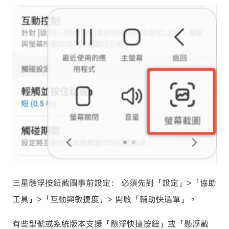
三星懸浮按鈕截圖事前設定： 必須先到「設定」>「協助
工具」>「互動與敏捷度」> 開啟「輔助快選單」。
有些型號或系統版本支援「懸浮快捷按鈕」或「懸浮截