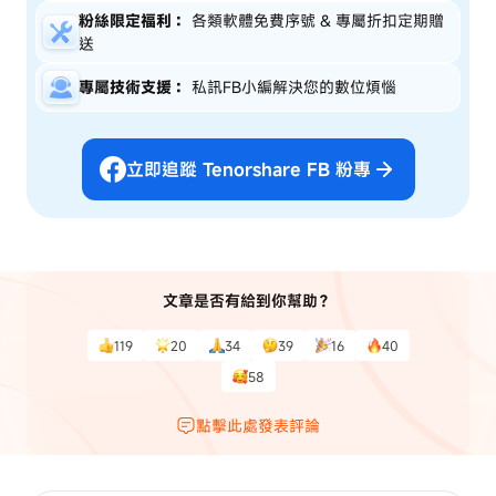
粉絲限定福利：
各類軟體免費序號 & 專屬折扣定期贈
送
專屬技術支援：
私訊FB小編解決您的數位煩惱
立即追蹤 Tenorshare FB 粉專
文章是否有給到你幫助？
119
20
34
39
16
40
58
點擊此處發表評論