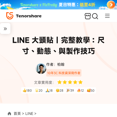
LINE 大頭貼｜完整教學：尺
寸、動態、與製作技巧
作者：柏翰
10年3C 科技資深寫作者
文章實用度：
180
20
18
28
39
12
50
首頁 >
LINE >