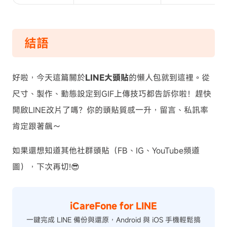
結語
好啦，今天這篇關於
LINE大頭貼
的懶人包就到這裡。從
尺寸、製作、動態設定到GIF上傳技巧都告訴你啦！趕快
開啟LINE改片了嗎？你的頭貼質感一升，留言、私訊率
肯定跟著飆～
如果還想知道其他社群頭貼（FB、IG、YouTube頻道
圖），下次再切!😎
iCareFone for LINE
一鍵完成 LINE 備份與還原，Android 與 iOS 手機輕鬆搞