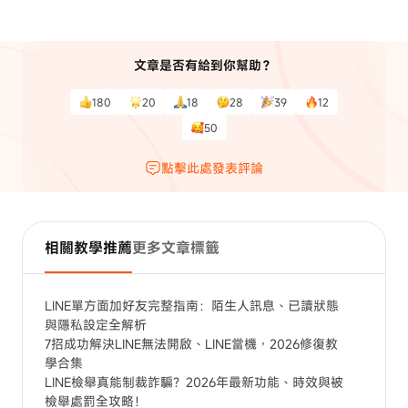
文章是否有給到你幫助？
180
20
18
28
39
12
50
點擊此處發表評論
相關教學推薦
更多文章標籤
LINE單方面加好友完整指南：陌生人訊息、已讀狀態
與隱私設定全解析
7招成功解決LINE無法開啟、LINE當機，2026修復教
學合集
LINE檢舉真能制裁詐騙？2026年最新功能、時效與被
檢舉處罰全攻略！