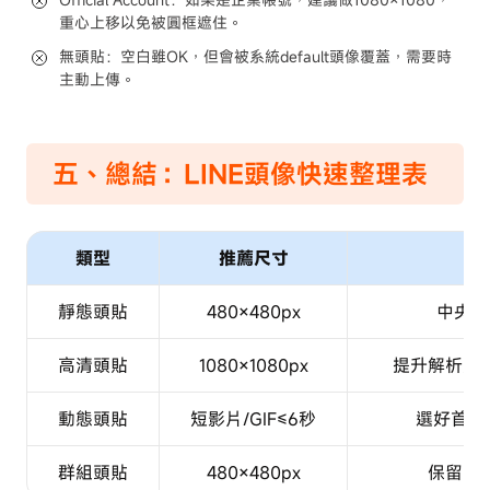
重心上移以免被圓框遮住。
無頭貼：空白雖OK，但會被系統default頭像覆蓋，需要時
主動上傳。
五、總結：LINE頭像快速整理表
類型
推薦尺寸
靜態頭貼
480×480px
中央為
高清頭貼
1080×1080px
提升解析度
動態頭貼
短影片/GIF≤6秒
選好首圖
群組頭貼
480×480px
保留重