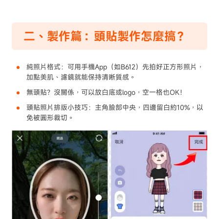
二、製作篇：頭貼製作怎麼搞？
純照片格式：可用手機App（如B612）先拍好正方形照片，
加點美肌、濾鏡就能保持清晰質感。
無頭貼？沒關係，可以放白底或logo，空一格也OK！
頭貼照片排版小技巧：主角臉部中央，四邊留白約10%，以
免被圓形裁切。