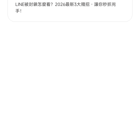
LINE被封鎖怎麼看？2026最新3大賤招，讓你秒抓兇
手！