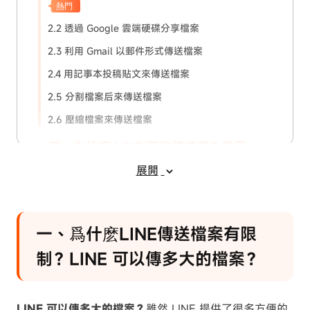
熱門
2.2 透過 Google 雲端硬碟分享檔案
2.3 利用 Gmail 以郵件形式傳送檔案
2.4 用記事本投稿貼文來傳送檔案
2.5 分割檔案后來傳送檔案
2.6 壓縮檔案來傳送檔案
三、為什麼 LINE 不能傳檔案？常見
LINE 傳檔案失敗與卡住的 5 大原因
展開
四、LINE 傳送檔案限制的常見問題解
答，LINE 傳檔案上限dcard、ptt熱議
一、爲什麽LINE傳送檔案有限
四、總結
制？LINE 可以傳多大的檔案？
LINE 可以傳多大的檔案？
雖然 LINE 提供了很多方便的