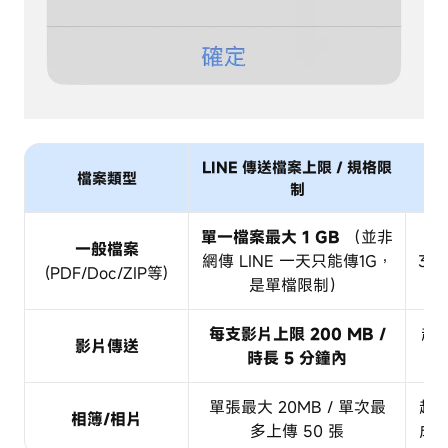
LINE 傳送檔案上限 / 規格限
檔案類型
制
單一檔案最大 1 GB
（並非
一般檔案
網傳 LINE 一天只能傳1G，
30
(PDF/Doc/ZIP等)
是單檔限制）
每支影片上限 200 MB /
超
影片傳送
時長 5 分鐘內
單張最大 20MB / 單次最
超
相簿/相片
多上傳 50 張
成