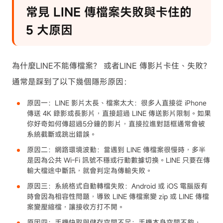
常見 LINE 傳檔案失敗與卡住的
5 大原因
為什麼LINE不能傳檔案？ 或者LINE 傳影片卡住、失敗？
通常是踩到了以下幾個隱形原因：
原因一：LINE 影片太長、檔案太大：很多人直接從 iPhone
傳送 4K 錄影或長影片，直接超過 LINE 傳送影片限制。如果
你好奇如何傳超過5分鐘的影片，直接拉進對話框通常會被
系統截斷或跳出錯誤。
原因二：網路環境波動：當遇到 LINE 傳檔案很慢時，多半
是因為公共 Wi-Fi 訊號不穩或行動數據切換。LINE 只要在傳
輸大檔途中斷訊，就會判定為傳輸失敗。
原因三：系統格式自動轉檔失敗：Android 或 iOS 電腦版有
時會因為相容性問題，導致 LINE 傳檔案變 zip 或 LINE 傳檔
案變壓縮檔，讓接收方打不開。
原因四：手機快取與儲存空間不足：手機本身空間不夠，