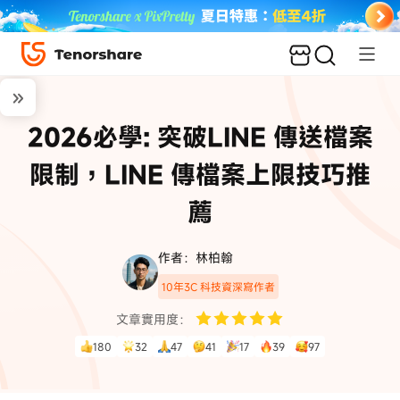
2026必學: 突破LINE 傳送檔案
限制，LINE 傳檔案上限技巧推
薦
作者：林柏翰
10年3C 科技資深寫作者
文章實用度：
180
32
47
41
17
39
97