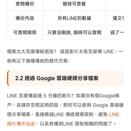
查閱備份
隨時可查看
備份內容
所有LINE的數據
僅文字聊
可查閱期限
只要沒刪除, 隨時可以查閱
過了一定
檔案太大怎麼傳給朋友？ 或是影片太長怎麼傳 LINE，一
般有以下幾種傳統的替代方案：
2.2 透過 Google 雲端硬碟分享檔案
LINE 怎麼傳超過 5 分鐘的影片？如果你有個Google帳
戶，且儲存空間足夠的話，那你可以使用 Google 雲端硬
碟分享檔案，直接略過LINE 傳送檔案限制，避免
LINE
照片傳不出去
，以及各種與LINE 限制相關的問題了。