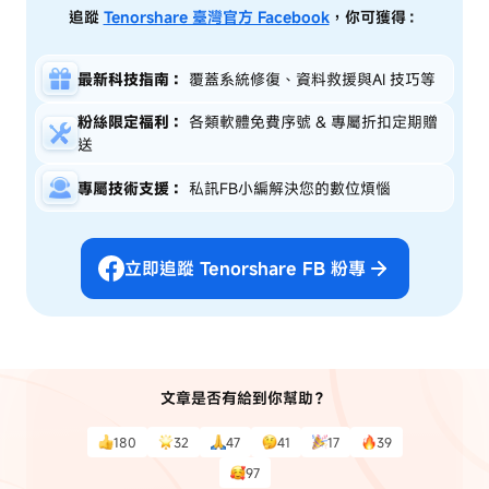
追蹤
Tenorshare 臺灣官方 Facebook
，你可獲得：
最新科技指南：
覆蓋系統修復、資料救援與AI 技巧等
粉絲限定福利：
各類軟體免費序號 & 專屬折扣定期贈
送
專屬技術支援：
私訊FB小編解決您的數位煩惱
立即追蹤 Tenorshare FB 粉專
文章是否有給到你幫助？
180
32
47
41
17
39
97