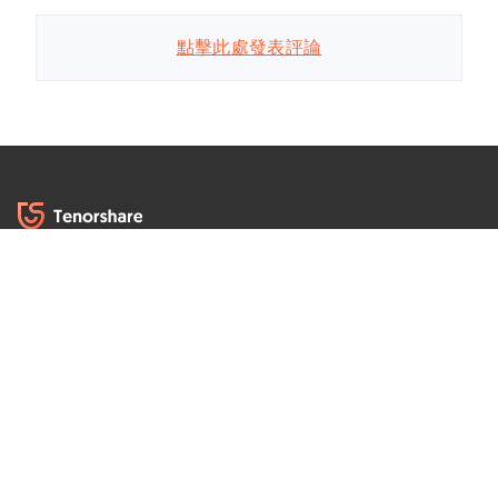
點擊此處發表評論
商店
選擇語言
熱門軟體
Reiboot - iOS系統修復