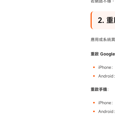
若網路不穩
2.
應用或系統
重啟 Googl
iPho
Andro
重啟手機
：
iPho
Andr