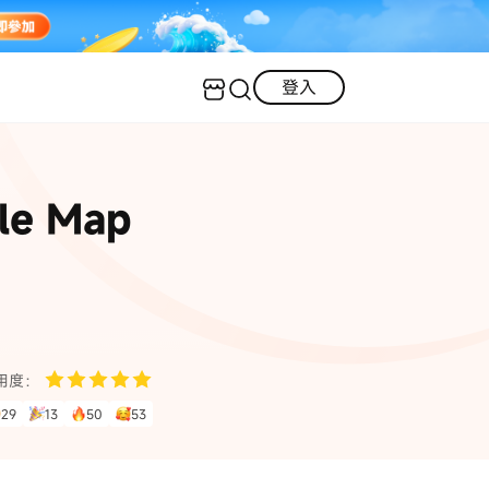
登入
客服（24小時內回復）
實用技巧
e Map
·三星手機螢幕黑屏
AI 資訊
定位修改
·iOS 版本太舊無法更新
iOS 27 最新資訊
iPhone 解鎖
·LINE對話紀錄復原
·WhatsApp刪除對話復原
WhatsApp 資訊
LINE 資料救援
用度：
查看全部
29
13
50
53
數位教學