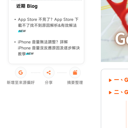
近期 Blog
ipad一直重開機
ipad無法開機
App Store 不見了？App Store 下
載不了找不到原因解析&有效解法
iPad黑屏死機
iPad 強制重置回復原廠
iPhone 音量無法調整？詳解
iPhone 音量沒反應原因及逐步解決
教學
一、G
新增至來源偏好
分享
摘要整理
二、G