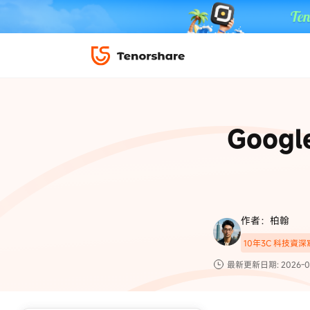
iPhone 解鎖與修復
下載中心
資料救援與
ReiBoot 
修復＆恢復
ReiBoot -
Goog
4DDiG W
PDF＆AI
4DDiG M
·iOS 27 降級 iOS 26 教學
·iPhone 照片備
·iPad 強制重置回復原廠
·電腦傳影片到 iPho
📍 iAnyGo 定位神器
資料轉移
·Apple ID 驗證一直出現
·iPhone 永久刪
復原
限時 5 折優惠，
立即
手機解鎖
作者：柏翰
實用工具
影片教學
10年3C 科技資
TS-save-50
複製折扣碼
為您提供最豐富的教學影片
最新更新日期: 2026-0
前往搶購