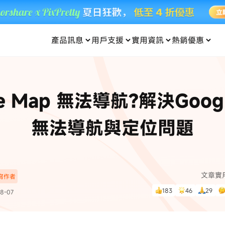
產品訊息
用戶支援
實用資訊
熱銷優惠
每月優惠
買一送一
零元购
傳輸
- iOS 系統修復
關於我們
定位修改
UltData iPhone 資料救援
支援中心
資訊分類
聯絡
iOS 27
iOS 27
 Android 系統修復
UltData Android 資料救援
le Map 無法導航?解決Googl
in 資料救援
UltData LINE 數據恢復
ac 資料救援
UltData WhatsApp 數據恢復
人像修圖
份到外接硬碟
·Pokemo GO Plus 無法配對
新版本
無法導航與定位問題
ne
·大家報寶貝
資料救援
，
暢遊全球！
除的照片如何
·寶可夢自動抓寶
數據傳輸
入手！
文章實
深寫作者
資訊中心
查看影片
183
46
29
8-07
為您提供最實用的