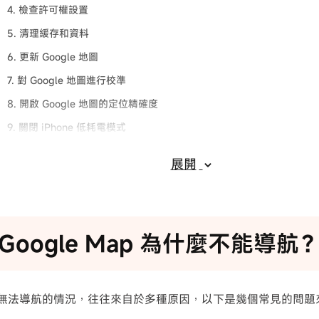
4. 檢查許可權設置
5. 清理緩存和資料
6. 更新 Google 地圖
7. 對 Google 地圖進行校準
8. 開啟 Google 地圖的定位精確度
9. 關閉 iPhone 低耗電模式
10. 設定手機日期與時間
展開
11. 使用 Google Map 故障修復工具—ReiBoot
HOT
oogle Map 故障相關問題
結論
Google Map 為什麼不能導航
 地圖無法導航的情況，往往來自於多種原因，以下是幾個常見的問題