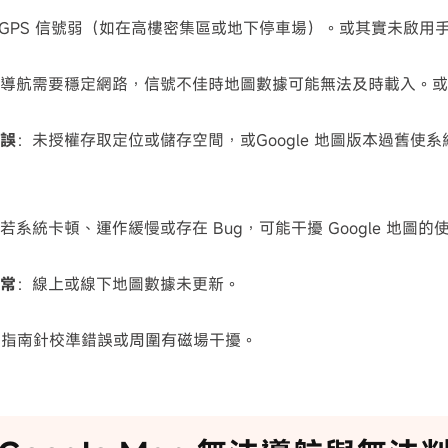
GPS 信號弱（如在高樓密集區或地下停車場）。或其實未啟用
導航需要穩定網路，信號不佳時地圖數據可能無法及時載入。或
錯誤
：未授權存取定位或儲存空間，或Google 地圖版本過舊使
若系統卡頓、運作緩慢或存在 Bug，可能干擾 Google 地圖的
異常
：線上或線下地圖數據未更新。
：指南針校準錯誤或周圍有磁場干擾。