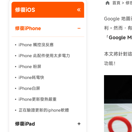
首頁 >
修理
修復iOS
使用說明：以上折扣碼僅用於 iAnyGo 終身方案,加購後即
Google
利。然而，
修復iPhone
「
Google
iPhone 觸控沒反應
本文將針對這
iPhone 此配件使用太多電力
功能！
iPhone 粉屏
iPhone耗電快
iPhone白屏
iPhone更新發熱嚴重
正在驗證更新的iphone軟體
修復iPad