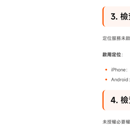
3.
定位服務未啟用
啟用定位
：
iPhon
Andr
4.
未授權必要權限