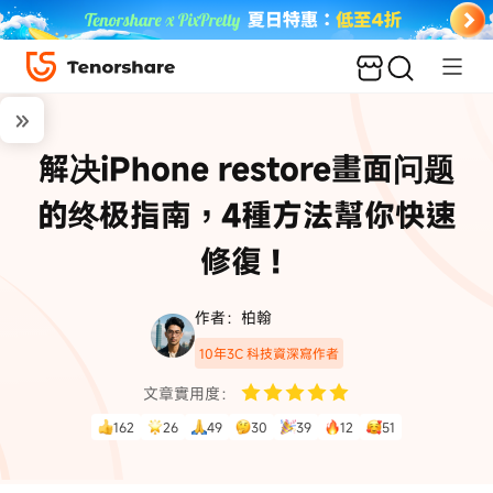
解决iPhone restore畫面问题
的终极指南，4種方法幫你快速
修復！
作者：柏翰
10年3C 科技資深寫作者
文章實用度：
162
26
49
30
39
12
51