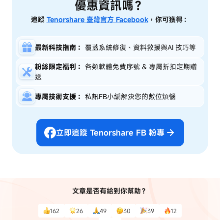
優惠資訊嗎？
追蹤
Tenorshare 臺灣官方 Facebook
，你可獲得：
最新科技指南：
覆蓋系統修復、資料救援與AI 技巧等
粉絲限定福利：
各類軟體免費序號 & 專屬折扣定期贈
送
專屬技術支援：
私訊FB小編解決您的數位煩惱
立即追蹤 Tenorshare FB 粉專
文章是否有給到你幫助？
162
26
49
30
39
12