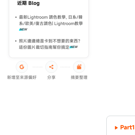
近期 Blog
2026 男生髮型推薦完整指南
你還在用濾鏡？一起來真人般質感
最新Lightroom 調色教學, 日系/韓
的照片精修，拍完就想分享！
系/歐美/復古調色| Lightroom教學
照片邊邊總是卡到不想要的東西？
這份圖片裁切指南幫你搞定
新增至來源偏好
分享
摘要整理
Par