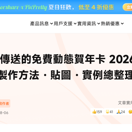
產品訊息
用戶支援
實用資訊
熱銷優惠
每月優惠
買一送一
零元购
傳輸
- iOS 系統修復
關於我們
定位修改
UltData iPhone 資料救援
支援中心
資訊分類
聯絡
iOS 27
iOS 27
 Android 系統修復
UltData Android 資料救援
 可傳送的免費動態賀年卡 202
in 資料救援
UltData LINE 數據恢復
ac 資料救援
UltData WhatsApp 數據恢復
人像修圖
份到外接硬碟
·Pokemo GO Plus 無法配對
新版本
製作方法・貼圖・實例總整
ne
·大家報寶貝
資料救援
，
暢遊全球！
除的照片如何
·寶可夢自動抓寶
數據傳輸
入手！
文章實
深寫作者
資訊中心
查看影片
159
41
24
8-06
為您提供最實用的