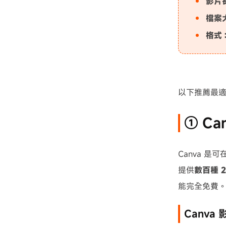
影片
檔案
格式
以下推薦最
① C
Canva 是
提供
數百種 
能完全免費
Canv