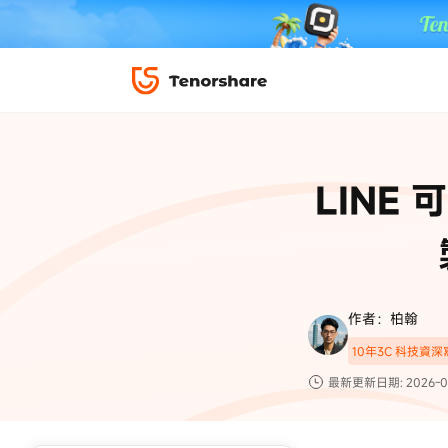
iPhone 解鎖與修復
下載中心
資料救援與
ReiBoot 
修復＆恢復
ReiBoot -
LINE
4DDiG W
PDF＆AI
4DDiG M
·iOS 27 降級 iOS 26 教學
·iPhone 照片備
·iPad 強制重置回復原廠
·電腦傳影片到 iPho
📍 iAnyGo 定位神器
資料轉移
·Apple ID 驗證一直出現
·iPhone 永久刪
復原
限時 5 折優惠，
立即
手機解鎖
作者：柏翰
實用工具
影片教學
10年3C 科技資
TS-save-50
複製折扣碼
為您提供最豐富的教學影片
最新更新日期: 2026-0
前往搶購