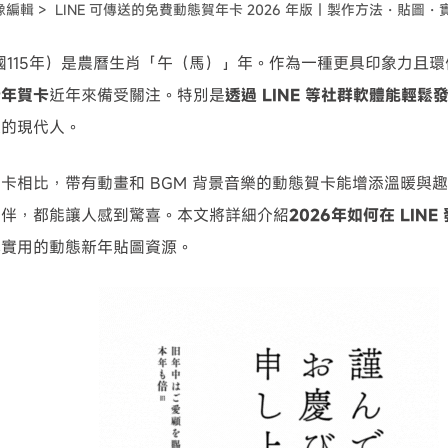
像編輯 >
LINE 可傳送的免費動態賀年卡 2026 年版｜製作方法・貼圖
可使用！
民國115年）是農曆生肖「午（馬）」年。作為一種更具印象力且
新年賀卡
近年來備受關注。特別是
透過 LINE 等社群軟體能輕鬆
速的現代人。
卡相比，帶有動畫和 BGM 背景音樂的動態賀卡能增添溫暖與
夥伴，都能讓人感到驚喜。本文將詳細介紹
2026年如何在 LIN
享實用的動態新年貼圖資源。