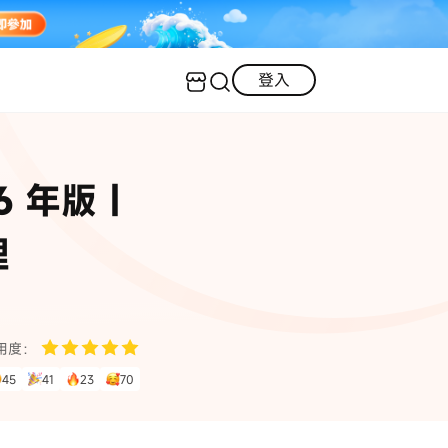
登入
客服（24小時內回復）
實用技巧
6 年版｜
·三星手機螢幕黑屏
AI 資訊
定位修改
·iOS 版本太舊無法更新
理
iOS 27 最新資訊
iPhone 解鎖
·LINE對話紀錄復原
·WhatsApp刪除對話復原
WhatsApp 資訊
LINE 資料救援
用度：
查看全部
45
41
23
70
數位教學