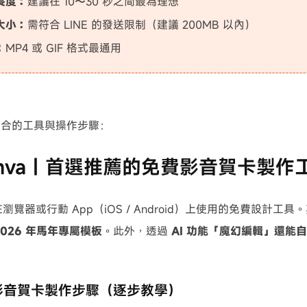
長度：
建議在 10〜30 秒之間最為理想
大小：
需符合 LINE 的發送限制（建議 200MB 以內）
：
MP4 或 GIF 格式最通用
適合的工具與操作步驟：
anva｜首選推薦的免費影音賀卡製作
可在瀏覽器或行動 App（iOS / Android）上使用的免費設計
2026 年馬年專屬模板
。此外，透過
AI 功能「魔幻編輯」還能
。
a 影音賀卡製作步驟（逐步教學）