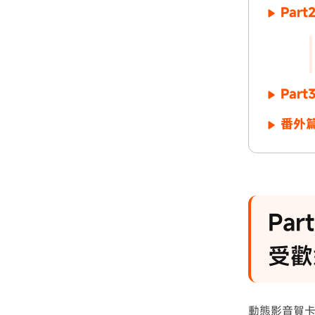
Par
Par
番外
Pa
受歡
動態影音賀