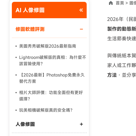
首頁 >
圖
AI 人像修圖
使用說明：以上折扣碼僅用於 iAnyGo 終身方案,加購後即
2026年（
製作的動態
修圖軟體評測
生活節奏快
美圖秀秀破解版2026最新指南
與傳統紙本賀
Lightroom破解版的真相：為什麼不
該冒險使用？
家人或工作
方法
，並分
【2026最新】Photoshop免費永久
替代方案
相片大師評價：功能全面但有更好
選擇？
玩美相機破解版真的安全嗎？
人像修圖