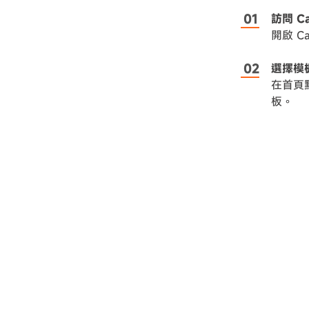
訪問 C
開啟 C
選擇模
在首頁
板。