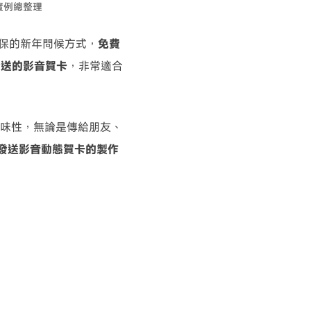
・實例總整理
環保的新年問候方式，
免費
發送的影音賀卡
，非常適合
趣味性，無論是傳給朋友、
E 發送影音動態賀卡的製作