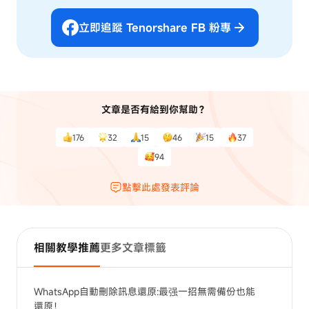
立即追蹤 Tenorshare FB 粉專
文章是否有給到你幫助？
176
32
15
46
15
37
94
點擊此處發表評論
相關教學推薦
更多文章標籤
WhatsApp自動刪除訊息還原:最强一招無需備份也能
還原！