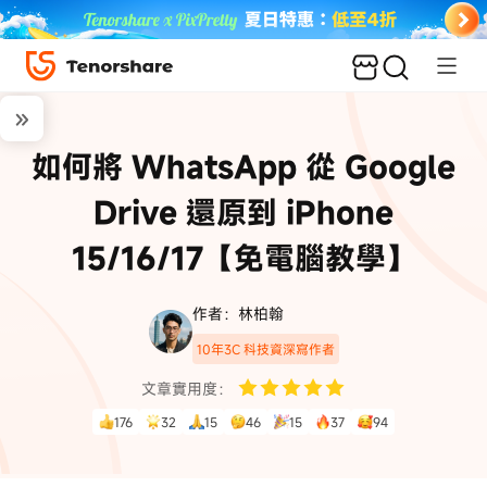
如何將 WhatsApp 從 Google
Drive 還原到 iPhone
15/16/17【免電腦教學】
作者：林柏翰
10年3C 科技資深寫作者
文章實用度：
176
32
15
46
15
37
94