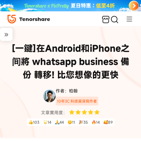
[一鍵]在Android和iPhone之
间將 whatsapp business 備
份 轉移! 比您想像的更快
作者：柏翰
10年3C 科技資深寫作者
文章實用度：
103
14
44
11
35
14
89