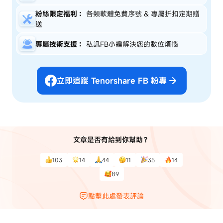
粉絲限定福利：
各類軟體免費序號 & 專屬折扣定期贈
送
專屬技術支援：
私訊FB小編解決您的數位煩惱
立即追蹤 Tenorshare FB 粉專
文章是否有給到你幫助？
103
14
44
11
35
14
89
點擊此處發表評論