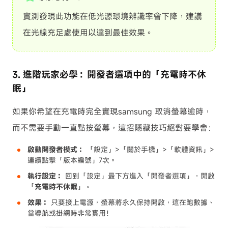
實測發現此功能在低光源環境辨識率會下降，建議
在光線充足處使用以達到最佳效果。
3. 進階玩家必學：開發者選項中的「充電時不休
眠」
如果你希望在充電時完全實現samsung 取消螢幕逾時，
而不需要手動一直點按螢幕，這招隱藏技巧絕對要學會：
啟動開發者模式：
「設定」>「關於手機」>「軟體資訊」>
連續點擊「版本編號」7次。
執行設定：
回到「設定」最下方進入「開發者選項」，開啟
「
充電時不休眠
」。
效果：
只要接上電源，螢幕將永久保持開啟，這在跑數據、
當導航或掛網時非常實用！