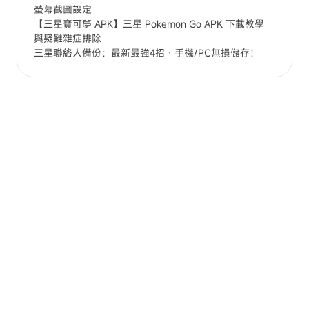
螢幕截圖設定
【三星寶可夢 APK】三星 Pokemon Go APK 下載教學
與疑難雜症排除
三星聯絡人備份：最新最強4招，手機/PC無損儲存！