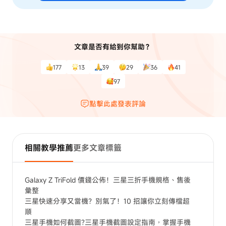
文章是否有給到你幫助？
177
13
39
29
36
41
97
點擊此處發表評論
相關教學推薦
更多文章標籤
Galaxy Z TriFold 價錢公佈！三星三折手機規格、售後
彙整
三星快速分享又當機？別氣了！10 招讓你立刻傳檔超
順
三星手機如何截圖?三星手機截圖設定指南，掌握手機