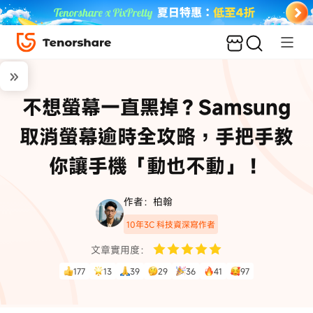
不想螢幕一直黑掉？Samsung
取消螢幕逾時全攻略，手把手教
你讓手機「動也不動」！
作者：柏翰
10年3C 科技資深寫作者
文章實用度：
177
13
39
29
36
41
97