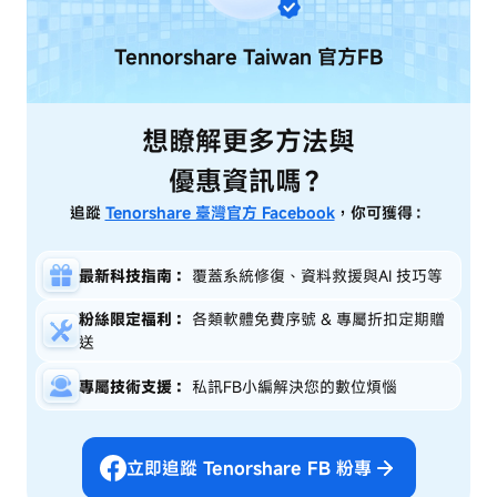
Tennorshare Taiwan
官方FB
想瞭解更多方法與
優惠資訊嗎？
追蹤
Tenorshare 臺灣官方 Facebook
，你可獲得：
最新科技指南：
覆蓋系統修復、資料救援與AI 技巧等
粉絲限定福利：
各類軟體免費序號 & 專屬折扣定期贈
送
專屬技術支援：
私訊FB小編解決您的數位煩惱
立即追蹤 Tenorshare FB 粉專