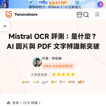
Mistral OCR 評測：是什麼？
AI 圖片與 PDF 文字辨識新突破
作者：林柏翰
10年3C 科技資深寫作者
文章實用度：
163
28
21
17
11
38
99
首頁 >
OCR 辨識 >