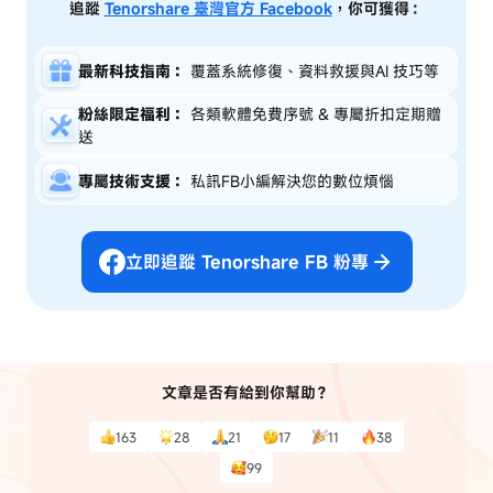
追蹤
Tenorshare 臺灣官方 Facebook
，你可獲得：
最新科技指南：
覆蓋系統修復、資料救援與AI 技巧等
粉絲限定福利：
各類軟體免費序號 & 專屬折扣定期贈
送
專屬技術支援：
私訊FB小編解決您的數位煩惱
立即追蹤 Tenorshare FB 粉專
文章是否有給到你幫助？
163
28
21
17
11
38
99