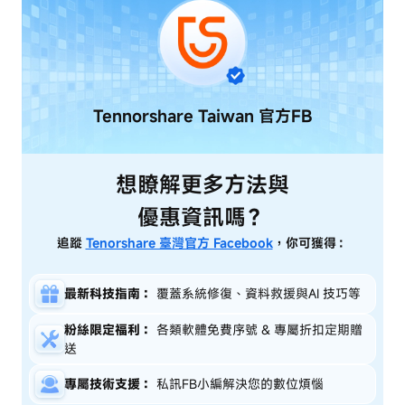
Tennorshare Taiwan
官方FB
想瞭解更多方法與
優惠資訊嗎？
追蹤
Tenorshare 臺灣官方 Facebook
，你可獲得：
最新科技指南：
覆蓋系統修復、資料救援與AI 技巧等
粉絲限定福利：
各類軟體免費序號 & 專屬折扣定期贈
送
專屬技術支援：
私訊FB小編解決您的數位煩惱