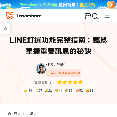
LINE釘選功能完整指南：輕鬆
掌握重要訊息的秘訣
作者：柏翰
10年3C 科技資深寫作者
文章實用度：
114
27
12
41
39
32
55
首頁 >
LINE >