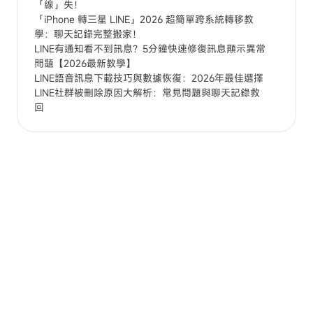
「線」失！
「iPhone 轉三星 LINE」2026 超簡單跨系統轉移教
學：聊天記錄完整搬家！
LINE有通知看不到訊息？5分鐘快速修復訊息顯示異常
問題【2026最新教學】
LINE語音訊息下載技巧與數據恢復：2026年最佳選擇
LINE社群被刪除原因大解析：常見問題與聊天記錄救
回