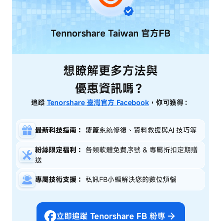
Tennorshare Taiwan
官方FB
想瞭解更多方法與
優惠資訊嗎？
追蹤
Tenorshare 臺灣官方 Facebook
，你可獲得：
最新科技指南：
覆蓋系統修復、資料救援與AI 技巧等
粉絲限定福利：
各類軟體免費序號 & 專屬折扣定期贈
送
專屬技術支援：
私訊FB小編解決您的數位煩惱
立即追蹤 Tenorshare FB 粉專