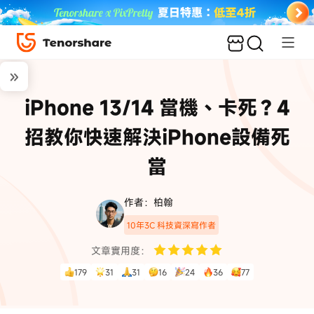
iPhone 13/14 當機、卡死？4
招教你快速解決iPhone設備死
當
作者：柏翰
10年3C 科技資深寫作者
文章實用度：
179
31
31
16
24
36
77