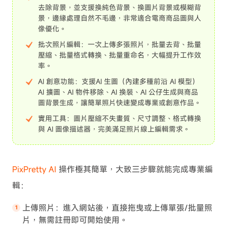
去除背景，並支援換純色背景、換圖片背景或模糊背
景，邊緣處理自然不毛邊，非常適合電商商品圖與人
像優化。
批次照片編輯：一次上傳多張照片，批量去背、批量
壓縮、批量格式轉換、批量重命名，大幅提升工作效
率。
AI 創意功能：支援AI 生圖（內建多種前沿 AI 模型）
AI 擴圖、AI 物件移除、AI 換裝、AI 公仔生成與商品
圖背景生成，讓簡單照片快速變成專業或創意作品。
實用工具：圖片壓縮不失畫質、尺寸調整、格式轉換
與 AI 圖像描述器，完美滿足照片線上編輯需求。
PixPretty AI
操作極其簡單，大致三步驟就能完成專業編
輯：
上傳照片：進入網站後，直接拖曳或上傳單張/批量照
片，無需註冊即可開始使用。