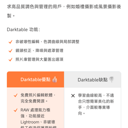
求高品質調色與管理的用戶，例如婚禮攝影或風景攝影後
製。
Darktable 功能：
非破壞性編輯、色調曲線與局部調整
鏡頭校正、降噪與遮罩管理
照片庫管理與大量匯出選項
Darktable優點
Darktable缺點
免費照片編輯軟體，
學習曲線較高，不適
完全免費開源。
合只想簡單美化的新
手，介面較專業導
RAW 處理能力極
向。
強，功能接近
Lightroom、非破壞
性工作流保護原始檔