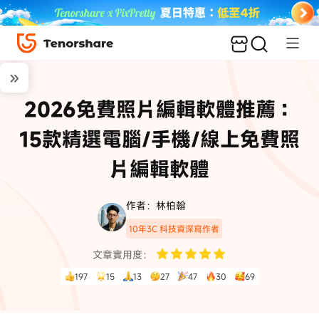
2026免費照片編輯軟體推薦：
15款精選電腦/手機/線上免費照
片編輯軟體
作者：林柏翰
10年3C 科技資深寫作者
文章實用度：
197
15
13
27
47
30
69