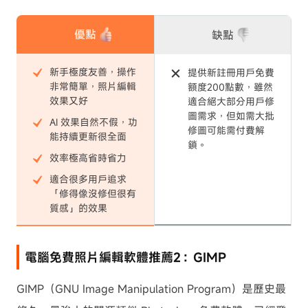
優點
缺點
新手極度友善，操作
提供新註冊用戶免費
非常簡單，照片編輯
額度200點數，雖然
效果又好
適合絕大部分用戶修
圖需求，但如需大批
AI 效果自然不假，功
修圖可能需付費解
能持續更新很全面
鎖。
效率極高省時省力
適合很多用戶追求
「修得像沒修但很有
質感」的效果
電腦免費照片編輯軟體推薦2：GIMP
GIMP（GNU Image Manipulation Program）是歷史最