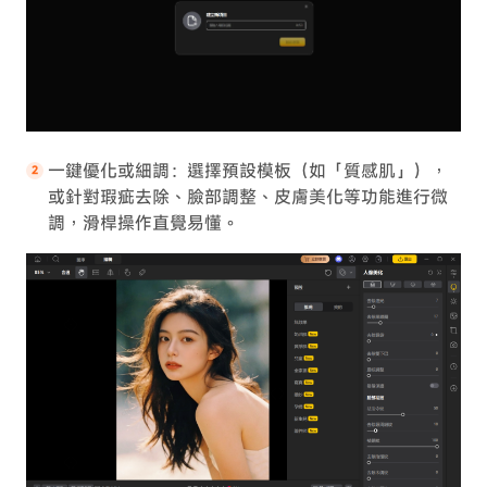
一鍵優化或細調：選擇預設模板（如「質感肌」），
或針對瑕疵去除、臉部調整、皮膚美化等功能進行微
調，滑桿操作直覺易懂。