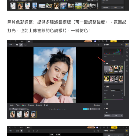
照片色彩調整：提供多種濾鏡模版（可一鍵調整強度）、氛圍感
打光，也能上傳喜歡的色調樣片，一鍵仿色！