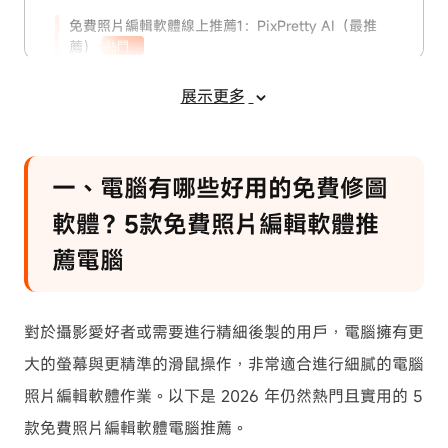
免費照片編輯軟體線上推薦1：PixPretty AI（最推
薦）
熱門
免費照片編輯軟體線上推薦2：Canva
展示更多
免費照片編輯軟體線上推薦3：Photopea
免費照片編輯軟體線上推薦4：Pixlr
免費照片編輯軟體線上推薦5：Fotor
一、電腦有哪些好用的免費修圖
三、手機如何編輯照片？5款手機免費照
軟體？5款免費照片編輯軟體推
片編輯軟體下載
薦電腦
手機免費照片編輯軟體下載推薦1：
Snapseed（Google 出品）
對於攝影愛好者或需要進行精細後製的用戶，電腦擁有更
手機免費照片編輯軟體下載推薦2：Picsart
大的螢幕與更精準的滑鼠操作，非常適合進行細膩的電腦
手機免費照片編輯軟體下載推薦3：PhotoDirector
照片編輯軟體作業。以下是 2026 年仍然熱門且實用的 5
手機免費照片編輯軟體下載推薦4：BeautyPlus
款免費照片編輯軟體電腦推薦。
手機免費照片編輯軟體下載推薦5：YouCam Perfect