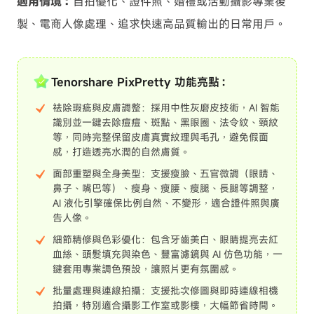
適用情境：
自拍優化、證件照、婚禮或活動攝影專業後
製、電商人像處理、追求快速高品質輸出的日常用戶。
Tenorshare PixPretty 功能亮點：
祛除瑕疵與皮膚調整：採用中性灰磨皮技術，AI 智能
識別並一鍵去除痘痘、斑點、黑眼圈、法令紋、頸紋
等，同時完整保留皮膚真實紋理與毛孔，避免假面
感，打造透亮水潤的自然膚質。
面部重塑與全身美型：支援瘦臉、五官微調（眼睛、
鼻子、嘴巴等）、瘦身、瘦腰、瘦腿、長腿等調整，
AI 液化引擎確保比例自然、不變形，適合證件照與廣
告人像。
細節精修與色彩優化：包含牙齒美白、眼睛提亮去紅
血絲、頭髮填充與染色、豐富濾鏡與 AI 仿色功能，一
鍵套用專業調色預設，讓照片更有氛圍感。
批量處理與連線拍攝：支援批次修圖與即時連線相機
拍攝，特別適合攝影工作室或影樓，大幅節省時間。