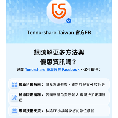
Tennorshare Taiwan
官方FB
想瞭解更多方法與
優惠資訊嗎？
追蹤
Tenorshare 臺灣官方 Facebook
，你可獲得：
最新科技指南：
覆蓋系統修復、資料救援與AI 技巧等
粉絲限定福利：
各類軟體免費序號 & 專屬折扣定期贈
送
專屬技術支援：
私訊FB小編解決您的數位煩惱