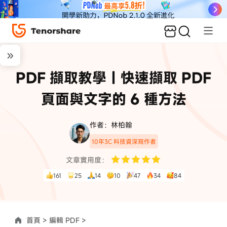
PDF 擷取教學｜快速擷取 PDF
頁面與文字的 6 種方法
作者：林柏翰
10年3C 科技資深寫作者
文章實用度：
161
25
14
10
47
34
84
首頁 >
編輯 PDF >