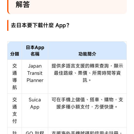
解答
去日本要下載什麼 App？
日本App
分類
名稱
功能簡介
交
Japan
提供多語言支援的轉乘查詢，顯示
通
Transit
最佳路線、票價、所需時間等資
導
Planner
訊。
航
交
Suica
可在手機上儲值、搭車、購物，支
通
App
援多種小額支付，方便快捷。
支
付
計
GO 計程
支援海外手機號碼和信用卡註冊，