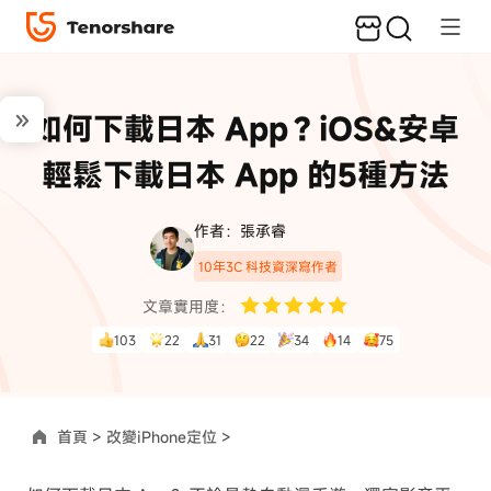
如何下載日本 App？iOS&安卓
輕鬆下載日本 App 的5種方法
作者：張承睿
10年3C 科技資深寫作者
文章實用度：
103
22
31
22
34
14
75
首頁 >
改變iPhone定位 >