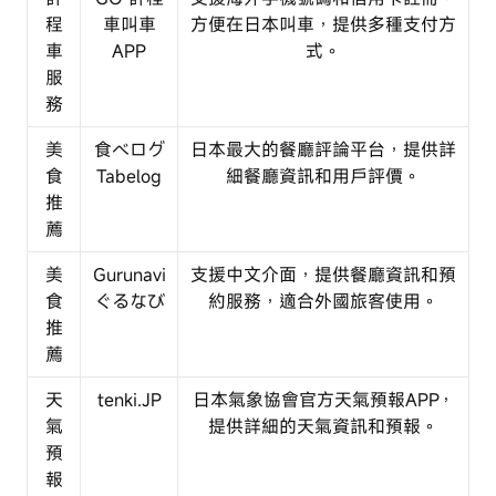
程
車叫車
方便在日本叫車，提供多種支付方
車
APP
式。
服
務
美
食べログ
日本最大的餐廳評論平台，提供詳
食
Tabelog
細餐廳資訊和用戶評價。
推
薦
美
Gurunavi
支援中文介面，提供餐廳資訊和預
食
ぐるなび
約服務，適合外國旅客使用。
推
薦
天
tenki.JP
日本氣象協會官方天氣預報APP，
氣
提供詳細的天氣資訊和預報。
預
報