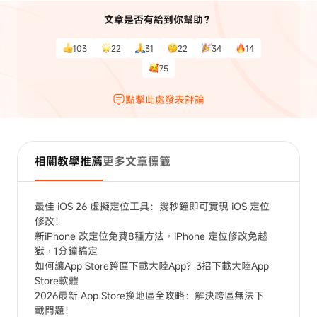
文章是否有給到你幫助？
103
22
31
22
34
14
75
點擊此處發表評論
相關教學推薦
更多文章標籤
最佳 iOS 26 虛擬定位工具：幾秒鐘即可實現 iOS 定位
修改！
新iPhone 改定位免費8種方法，iPhone 定位修改免越
獄，1分鐘搞定
如何讓App Store跨區下載大陸App？3招下載大陸App
Store軟體
2026最新 App Store換地區全攻略：解決跨區無法下
載問題！