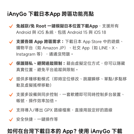
iAnyGo 下載日本App 跨區功能亮點
免越獄/免 Root 一鍵模擬日本位置下載App
，支援所有
Android 與 iOS 系統，包括 Android 15 與 iOS 18
支援各類 App 跨區需求：
下載日本 App Store 中的遊戲、
購物平台（如 Amazon JP）、社交 App（如 LINE、X、
Instagram 等），通通沒問題。
保護隱私、避開追蹤限制：
藉由虛擬定位方式，你可以隱藏
真實位置，避免平台追蹤與限制。
提供多種移動模式（即時定位修改、跳躍瞬移、單點/多點移
動及虛擬搖桿移動）
支援多設備與同步控制，一套軟體即可同時控制多台裝置、
帳號，操作效率加倍。
支持導入/導出 GPX 路線檔案，直接用設定好的路線
安全快捷，一鍵操作等
如何在台灣下載日本的 App？使用 iAnyGo 下載