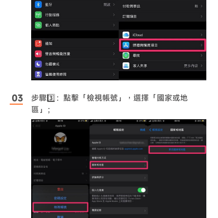
步驟3️⃣：點擊「檢視帳號」，選擇「國家或地
區」；