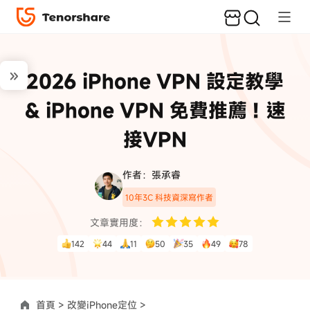
2026 iPhone VPN 設定教學
& iPhone VPN 免費推薦！速
接VPN
作者：張承睿
10年3C 科技資深寫作者
文章實用度：
142
44
11
50
35
49
78
首頁 >
改變iPhone定位 >