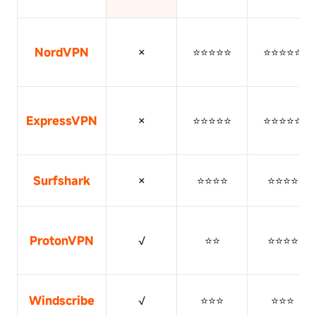
NordVPN
×
⭐⭐⭐⭐⭐
⭐⭐⭐⭐⭐
ExpressVPN
×
⭐⭐⭐⭐⭐
⭐⭐⭐⭐⭐
Surfshark
×
⭐⭐⭐⭐
⭐⭐⭐⭐
ProtonVPN
√
⭐⭐
⭐⭐⭐⭐
Windscribe
√
⭐⭐⭐
⭐⭐⭐