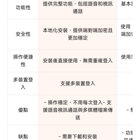
提供完整功能，包括語音和視訊
基本訊
功能性
通話
使用 Q
本地化安裝，提供端對端加密且
安全性
端加密
更加穩定
操作便捷
使用瀏
安裝後直接使用，無需重複登入
性
多裝置登
支援多裝置登入
入
- 操作穩定，不用每次登入- 支
優點
援語音視訊通話與多媒體檔案傳
- 簡
送
- 功能
缺點
- 需要下載和安裝