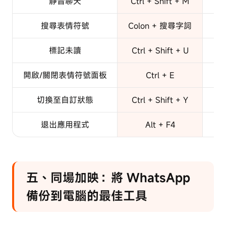
靜音聊天
Ctrl + Shift + M
Co
搜尋表情符號
Colon + 搜尋字詞
標記未讀
Ctrl + Shift + U
C
開啟/關閉表情符號面板
Ctrl + E
切換至自訂狀態
Ctrl + Shift + Y
C
退出應用程式
Alt + F4
五、同場加映：將 WhatsApp
備份到電腦的最佳工具