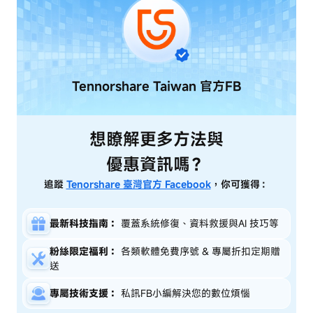
Tennorshare Taiwan
官方FB
想瞭解更多方法與
優惠資訊嗎？
追蹤
Tenorshare 臺灣官方 Facebook
，你可獲得：
最新科技指南：
覆蓋系統修復、資料救援與AI 技巧等
粉絲限定福利：
各類軟體免費序號 & 專屬折扣定期贈
送
專屬技術支援：
私訊FB小編解決您的數位煩惱