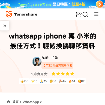
whatsapp iphone 轉 小米的
最佳方式！輕鬆換機轉移資料
作者：柏翰
10年3C 科技資深寫作者
文章實用度：
158
13
35
30
46
44
89
首頁 >
WhatsApp >