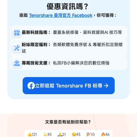
優惠資訊嗎？
追蹤
Tenorshare 臺灣官方 Facebook
，你可獲得：
最新科技指南：
覆蓋系統修復、資料救援與AI 技巧等
粉絲限定福利：
各類軟體免費序號 & 專屬折扣定期贈
送
專屬技術支援：
私訊FB小編解決您的數位煩惱
立即追蹤 Tenorshare FB 粉專
文章是否有給到你幫助？
121
43
21
43
10
46