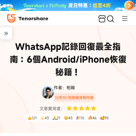
WhatsApp記錄回復最全指
南：6個Android/iPhone恢復
秘籍！
作者：柏翰
10年3C 科技資深寫作者
文章實用度：
121
43
21
43
10
46
95