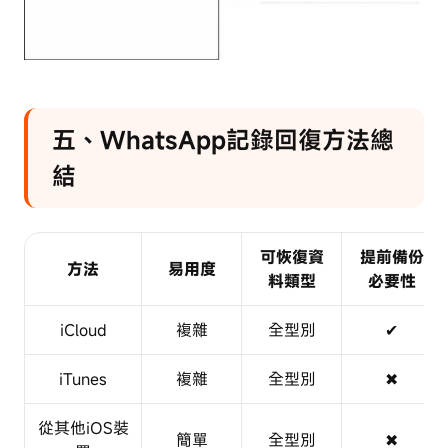
五、WhatsApp記錄回復方法總
結
可恢復資
提前備份
方法
易用度
料類型
必要性
iCloud
複雜
全型別
✔
iTunes
複雜
全型別
✖
從其他iOS裝
簡單
全型別
✖