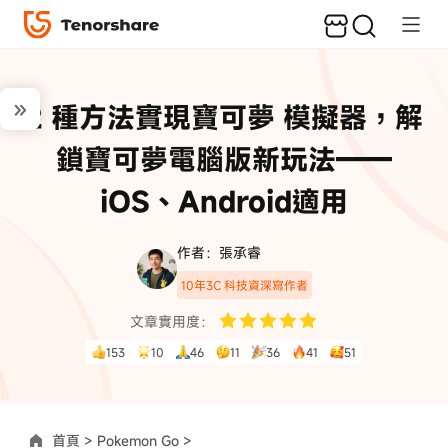
2 種方法實現寶可夢 模擬器，解
鎖寶可夢電腦版新玩法——
iOS、Android適用
作者：張承睿
10年3C 科技資深寫作者
文章實用度：
153
10
46
11
36
41
51
首頁 >
Pokemon Go >