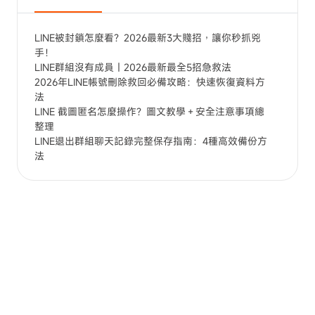
LINE被封鎖怎麼看？2026最新3大賤招，讓你秒抓兇
手！
LINE群組沒有成員｜2026最新最全5招急救法
2026年LINE帳號刪除救回必備攻略：快速恢復資料方
法
LINE 截圖匿名怎麼操作？圖文教學＋安全注意事項總
整理
LINE退出群組聊天記錄完整保存指南：4種高效備份方
法