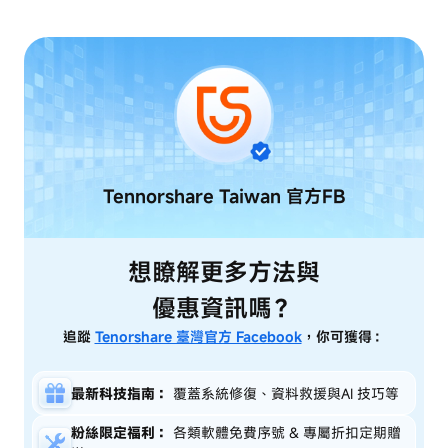
Tennorshare Taiwan
官方FB
想瞭解更多方法與
優惠資訊嗎？
追蹤
Tenorshare 臺灣官方 Facebook
，你可獲得：
最新科技指南：
覆蓋系統修復、資料救援與AI 技巧等
粉絲限定福利：
各類軟體免費序號 & 專屬折扣定期贈