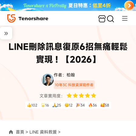
LINE刪除訊息復原6招無痛輕鬆
實現！【2026】
作者：柏翰
10年3C 科技資深寫作者
文章實用度：
102
16
25
12
34
36
58
首頁 >
LINE 資料救援 >