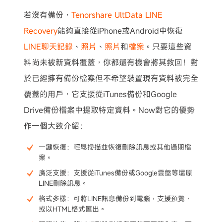
若沒有備份，
Tenorshare UltData LINE
Recovery
能夠直接從iPhone或Android中恢復
LINE聊天記錄
、
照片
、
照片
和
檔案
。只要這些資
料尚未被新資料覆蓋，你都還有機會將其救回！對
於已經擁有備份檔案但不希望裝置現有資料被完全
覆蓋的用戶，它支援從iTunes備份和Google
Drive備份檔案中提取特定資料。Now對它的優勢
作一個大致介紹：
一鍵恢復：輕鬆掃描並恢復刪除訊息或其他過期檔
案。
廣泛支援：支援從iTunes備份或Google雲盤等還原
LINE刪除訊息。
格式多樣：可將LINE訊息備份到電腦，支援預覽，
或以HTML格式匯出。