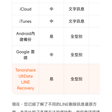
iCloud
中
文字訊息
✔
iTunes
中
文字訊息
✔
Android內
易
全型別
✔
建備份
Google 雲
中
全型別
✔
碟
Tenorshare
UltData
易
全型別
✖
LINE
Recovery
現在，您已經了解了不同的LINE刪除訊息還原方