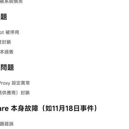
被系統偵測
問題
ript 被停用
 被封鎖
本過舊
線問題
Proxy 設定異常
網路供應商）封鎖
flare 本身故障（如11月18日事件）
器錯誤