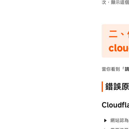
次，顯示這
二、
clo
當你看到「
請
錯誤
Cloud
網站認為