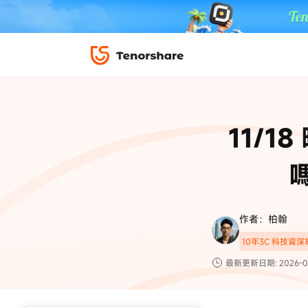
iPhone 解鎖與修復
下載中心
資料救援與
ReiBoot 
修復＆恢復
ReiBoot -
11/1
4DDiG W
PDF＆AI
4DDiG M
·iOS 27 降級 iOS 26 教學
·iPhone 照片備
·iPad 強制重置回復原廠
·電腦傳影片到 iPho
📍 iAnyGo 定位神器
資料轉移
·Apple ID 驗證一直出現
·iPhone 永久刪
復原
限時 5 折優惠，
立即
手機解鎖
作者：柏翰
實用工具
影片教學
10年3C 科技資
TS-save-50
複製折扣碼
為您提供最豐富的教學影片
最新更新日期: 2026-0
前往搶購