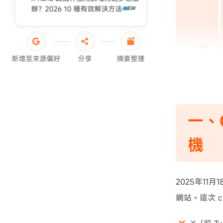
iPhone轉移失敗原因
辦？2026 10 種有效解決方法
iPad 資料轉移
四、為
新增至來源偏好
分享
摘要整理
五、常
一、C
機
2025年1
網站。這次 cl