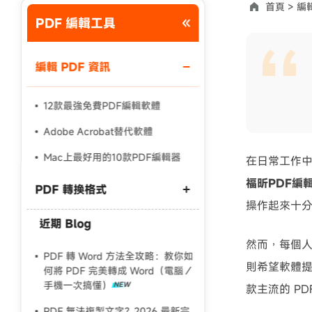
首頁 >
編輯
PDF 編輯工具
使用說明：以上折扣碼僅用於 iAnyGo 終身方案,加購後即
編輯 PDF 資訊
12款最強免費PDF編輯軟體
Adobe Acrobat替代軟體
Mac上最好用的10款PDF編輯器
在日常工作中
福昕PDF編
PDF 轉換格式
操作起來十
近期 Blog
PDF 轉 Word 保留格式
然而，每個
Word 轉 PDF 格式跑掉
PDF 轉 Word 方法全攻略：教你如
則希望軟體
何將 PDF 完美轉成 Word（電腦／
PDF 簡體轉繁體終極指南
手機一次搞懂）
款主流的 P
PDF 無法複製文字？2026 最新完