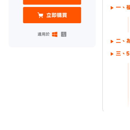
一、福
立即購買
適用於
二、
三、
四、我
五、Fo