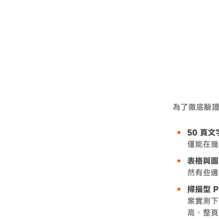
為了徹底驗證
50 頁
僅能在幾
表格與圖
然有些邊
掃描型 
案實測下
高，整頁