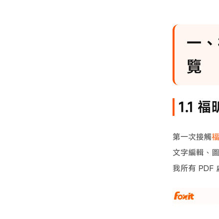
總結
一、福
覽
1.1
第一次接觸
福
文字編輯、圖
我所有 PDF