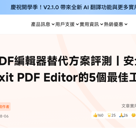
產品訊息
用戶支援
實用資訊
熱銷優惠
每月優惠
買一送一
零元购
傳輸
- iOS 系統修復
關於我們
定位修改
UltData iPhone 資料救援
支援中心
資訊分類
聯絡
iOS 27
iOS 27
 Android 系統修復
UltData Android 資料救援
PDF編輯器替代方案評測｜安
in 資料救援
UltData LINE 數據恢復
ac 資料救援
UltData WhatsApp 數據恢復
人像修圖
份到外接硬碟
·Pokemo GO Plus 無法配對
新版本
xit PDF Editor的5個最
ne
·大家報寶貝
資料救援
，
暢遊全球！
除的照片如何
·寶可夢自動抓寶
數據傳輸
入手！
文章實
深寫作者
資訊中心
查看影片
160
25
26
8-06
為您提供最實用的