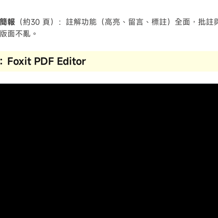
簡報
（約30 頁）：註解功能（高亮、留言、標註）全面，批註
版面不亂。
oxit PDF Editor