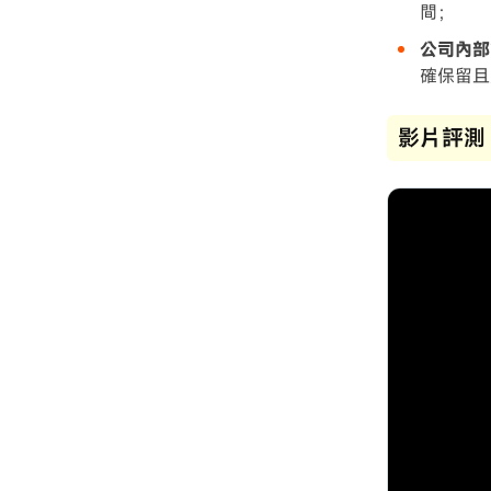
間；
公司內部
確保留且
影片評測：F