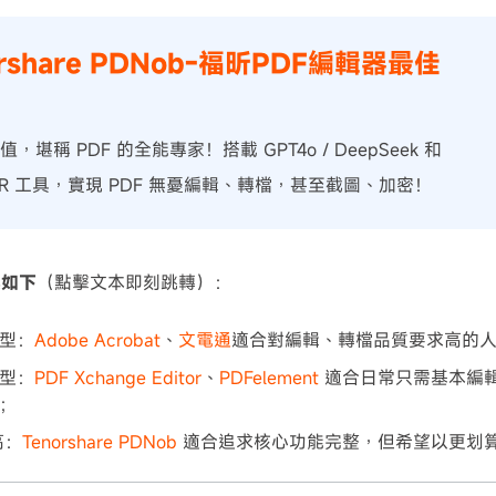
orshare PDNob-福昕PDF編輯器最佳
 值，堪稱 PDF 的全能專家！搭載 GPT4o / DeepSeek 和
CR 工具，實現 PDF 無憂編輯、轉檔，甚至截圖、加密！
案如下
（點擊文本即刻跳轉）：
型：
Adobe Acrobat
、
文電通
適合對編輯、轉檔品質要求高的
型：
PDF Xchange Editor
、
PDFelement
適合日常只需基本編
；
高：
Tenorshare PDNob
適合追求核心功能完整，但希望以更划