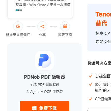
整教學，Win／Mac／手機一次搞懂
Ten
替代
超高 CP
新增至來源偏好
分享
摘要整理
強勁 O
快速解決方
功能全面
PDNob PDF 編輯器
輕巧實用
全能 PDF 編輯軟體
操作的人
AI Agent + OCR 工作流
CP值最
免費下載