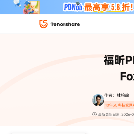
iPhone 解鎖與修復
下載中心
資料救援與
ReiBoot 
修復＆恢復
ReiBoot -
福昕
4DDiG W
PDF＆AI
4DDiG M
·iOS 27 降級 iOS 26 教學
·iPhone 照片備
Fo
·iPad 強制重置回復原廠
·電腦傳影片到 iPho
📍 iAnyGo 定位神器
資料轉移
·Apple ID 驗證一直出現
·iPhone 永久刪
復原
限時 5 折優惠，
立即
手機解鎖
作者：林柏翰
實用工具
影片教學
10年3C 科技資
TS-save-50
複製折扣碼
為您提供最豐富的教學影片
最新更新日期: 2026-0
前往搶購