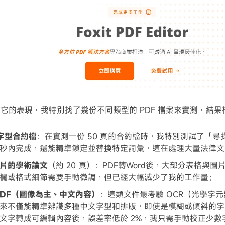
它的表現，我特別找了幾份不同類型的 PDF 檔案來實測，結果
文字型合約檔
：在實測一份 50 頁的合約檔時，我特別測試了「尋找與
秒內完成，還能精準鎖定並替換特定詞彙，這在處理大量法律文
片的學術論文
（約 20 頁）：PDF轉Word後，大部分表格與
欄或格式細節需要手動微調，但已經大幅減少了我的工作量；
PDF（圖像為主、中文內容）
：這類文件最考驗 OCR（光學字
來不僅能精準辨識多種中文字型和排版，即使是模糊或傾斜的字
文字轉成可編輯內容後，誤差率低於 2%，我只需手動校正少數