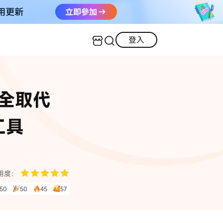
登入
客服（24小時內回復）
實用技巧
全取代
·三星手機螢幕黑屏
AI 資訊
定位修改
·iOS 版本太舊無法更新
佳工具
iOS 27 最新資訊
iPhone 解鎖
·LINE對話紀錄復原
·WhatsApp刪除對話復原
WhatsApp 資訊
LINE 資料救援
用度：
查看全部
50
50
45
57
數位教學