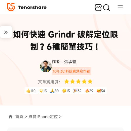
如何快速 Grindr 破解定位限
制？6種簡單技巧！
作者：張承睿
10年3C 科技資深寫作者
文章實用度：
110
15
50
13
32
29
54
首頁 >
改變iPhone定位 >