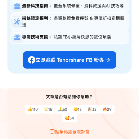
最新科技指南：
覆蓋系統修復、資料救援與AI 技巧等
粉絲限定福利：
各類軟體免費序號 & 專屬折扣定期贈
送
專屬技術支援：
私訊FB小編解決您的數位煩惱
立即追蹤 Tenorshare FB 粉專
文章是否有給到你幫助？
110
15
50
13
32
29
54
點擊此處發表評論