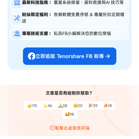
最新科技指南：
覆蓋系統修復、資料救援與AI 技巧等
粉絲限定福利：
各類軟體免費序號 & 專屬折扣定期贈
送
專屬技術支援：
私訊FB小編解決您的數位煩惱
立即追蹤 Tenorshare FB 粉專
文章是否有給到你幫助？
170
46
38
20
39
18
98
點擊此處發表評論