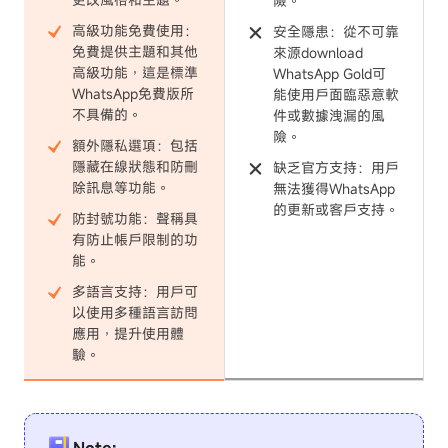
險。
高級功能免費使用：
安全隱患：從不可靠
免費提供主題和其他
來源download
高級功能，這是標準
WhatsApp Gold可
WhatsApp免費版所
能使用戶面臨惡意軟
不具備的。
件或數據洩漏的風
險。
額外隱私選項：包括
隱藏在線狀態和防刪
缺乏官方支持：用戶
除訊息等功能。
無法獲得WhatsApp
的更新或客戶支持。
防封號功能：聲稱具
有防止帳戶限制的功
能。
多語言支持：用戶可
以使用多種語言訪問
應用，提升使用體
驗。
Note: