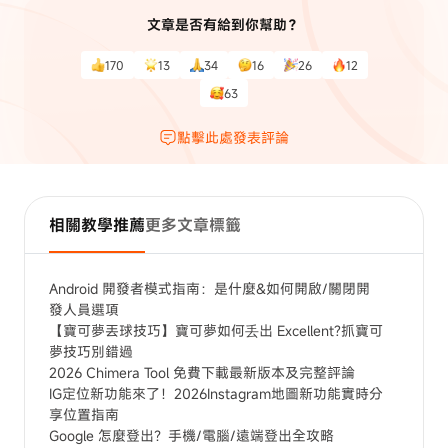
文章是否有給到你幫助？
170
13
34
16
26
12
63
點擊此處發表評論
相關教學推薦
更多文章標籤
Android 開發者模式指南：是什麼&如何開啟/關閉開
發人員選項
【寶可夢丟球技巧】寶可夢如何丢出 Excellent?抓寶可
夢技巧別錯過
2026 Chimera Tool 免費下載最新版本及完整評論
IG定位新功能來了！2026Instagram地圖新功能實時分
享位置指南
Google 怎麼登出？手機/電腦/遠端登出全攻略