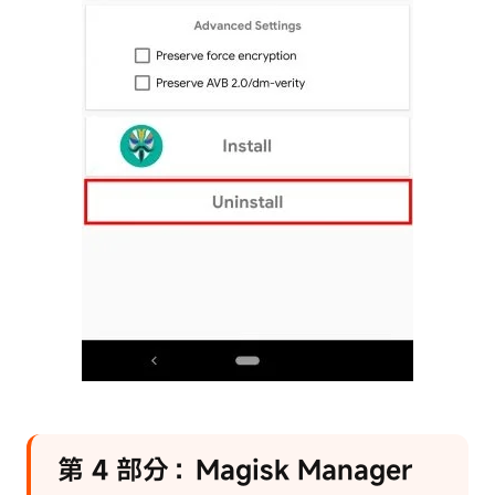
第 4 部分：Magisk Manager