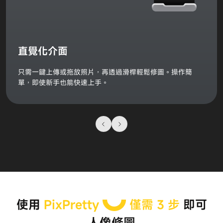
直覺化介面
只需一鍵上傳或拖放照片，再透過滑桿輕鬆修圖。操作簡
單，即使新手也能快速上手。
使用
PixPretty
僅需 3 步
即可
人像修圖