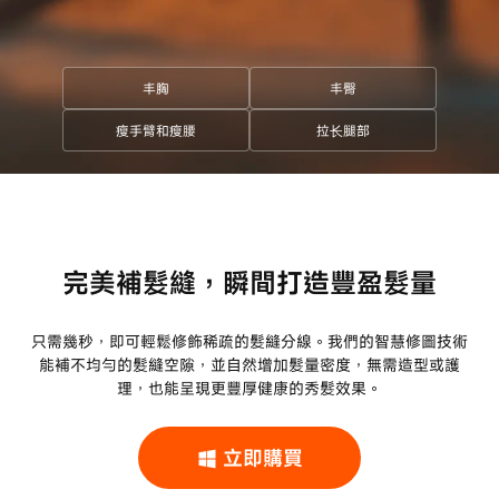
丰胸
丰臀
瘦手臂和瘦腰
拉长腿部
完美補髮縫，瞬間打造豐盈髮量
只需幾秒，即可輕鬆修飾稀疏的髮縫分線。我們的智慧修圖技術
能補不均勻的髮縫空隙，並自然增加髮量密度，無需造型或護
理，也能呈現更豐厚健康的秀髮效果。
立即購買