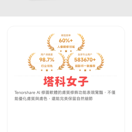
簡單易
Tenorshare AI 修圖軟體的膚質修飾功能表現驚豔，不僅
這款
讓各種
能優化膚質與膚色，還能完美保留自然細節
就能