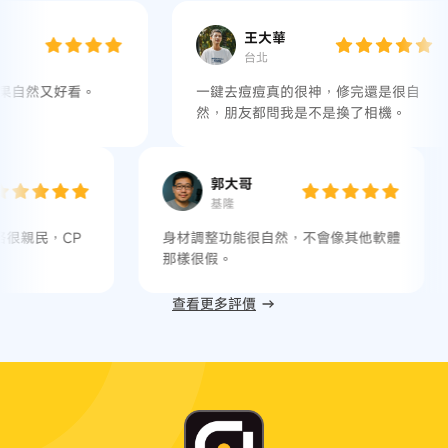
王大華
台北
一鍵去痘痘真的很神，修完還是很自
批次處
然，朋友都問我是不是換了相機。
提升10
遊小妹
郭大哥
花蓮
基隆
品質專業級，但價格很親民，CP
身材調整功能很自然，不會
高！
那樣很假。
查看更多評價