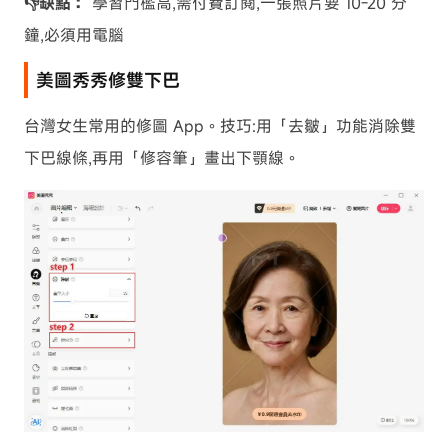
👎缺點：
學習門檻高,需付費訂閱,一張照片要 10-20 分
鐘,必須用電腦
美圖秀秀修雙下巴
台灣女生常用的修圖 App。技巧:用「去皺」功能消除雙
下巴線條,再用「修容筆」畫出下顎線。