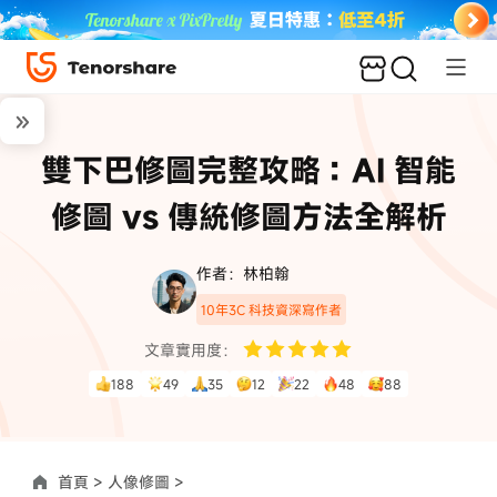
雙下巴修圖完整攻略：AI 智能
修圖 vs 傳統修圖方法全解析
作者：林柏翰
10年3C 科技資深寫作者
文章實用度：
188
49
35
12
22
48
88
首頁 >
人像修圖 >