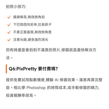
拍照小技巧:
鏡頭舉高,稍微俯角拍
下巴微微向前伸,拉長脖子
不要正面直視,稍微側角度
注意光線,避免強烈頂光
但有時還是會拍到不滿意的照片,修圖就是最快解決方
法。
Q6:PixPretty 要付費嗎?
提供免費試用點數機會,體驗 AI 修圖效果。滿意再買完整
版。相比學 Photoshop 的時間成本,或手動修圖的精力,
投資報酬率很高。