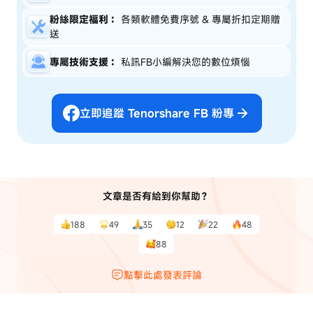
粉絲限定福利：
各類軟體免費序號 & 專屬折扣定期贈
送
專屬技術支援：
私訊FB小編解決您的數位煩惱
立即追蹤 Tenorshare FB 粉專
文章是否有給到你幫助？
188
49
35
12
22
48
88
點擊此處發表評論