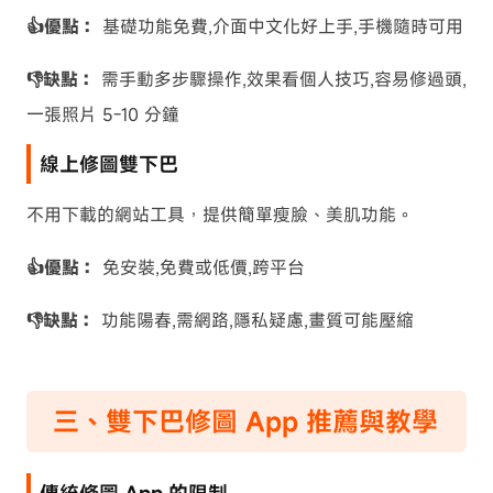
👍優點：
基礎功能免費,介面中文化好上手,手機隨時可用
👎缺點：
需手動多步驟操作,效果看個人技巧,容易修過頭,
一張照片 5-10 分鐘
線上修圖雙下巴
不用下載的網站工具，提供簡單瘦臉、美肌功能。
👍優點：
免安裝,免費或低價,跨平台
👎缺點：
功能陽春,需網路,隱私疑慮,畫質可能壓縮
三、雙下巴修圖 App 推薦與教學
傳統修圖 App 的限制