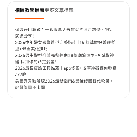
相關教學推薦
更多文章標籤
你還在用濾鏡？一起來真人般質感的照片精修，拍完
就想分享！
2026中年婦女短髮造型完整指南 | 15 款減齡好整理髮
型+修圖美化技巧
2026男生髮型推薦完整指南:18款潮流造型+AI試髮神
器,找到你的命定髮型!
2026最強瘦臉工具推薦｜app修圖+按摩神器讓你秒變
小V臉
美圖秀秀破解版2026最新指南&最佳修圖替代軟體，
輕鬆修圖不卡關