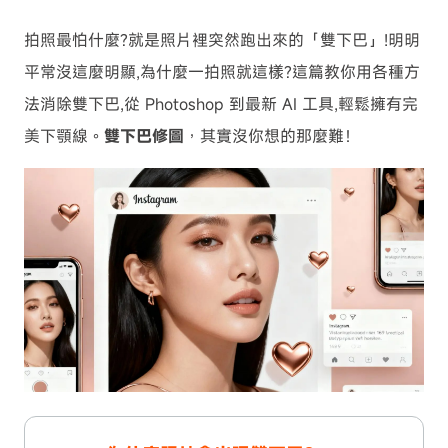
拍照最怕什麼?就是照片裡突然跑出來的「雙下巴」!明明
平常沒這麼明顯,為什麼一拍照就這樣?這篇教你用各種方
法消除雙下巴,從 Photoshop 到最新 AI 工具,輕鬆擁有完
美下顎線。
雙下巴修圖
，其實沒你想的那麼難！