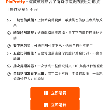
PixPretty
。這款軟體結合了所有你需要的瘦臉功能,而
且操作簡單到不行!
一鍵智能美顏：
上傳就自動變美，手殘黨也能修出專業級效
果
精準臉部調整：
想瘦哪裡就瘦哪裡，鼻子下巴眉眼通通能微
調
雙下巴剋星：
AI 專門對付雙下巴，低頭自拍也不怕了
五官比例優化：
自動算出最適合你的臉部黃金比例，不會修
過頭
批次處理神器：
一次修完一整個資料夾，IG 九宮格秒速產出
自然到朋友看不出來：
修完完全不假，不會有那種「一看就
知道修很大」的尷尬