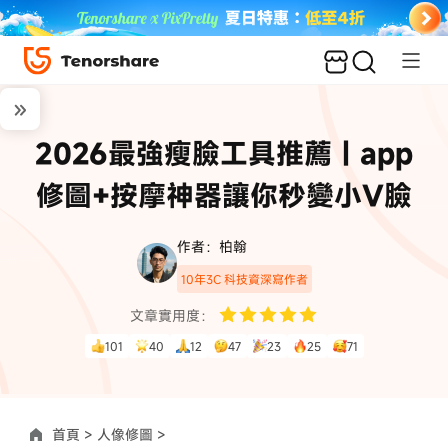
2026最強瘦臉工具推薦｜app
修圖+按摩神器讓你秒變小V臉
作者：柏翰
10年3C 科技資深寫作者
文章實用度：
101
40
12
47
23
25
71
首頁 >
人像修圖 >