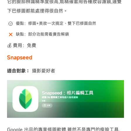
它的臉部辨識精準度很高,能精確套用各種妝容濾鏡,連雙
下巴修圖都能處理得很自然。
優點：修圖+美妝一次搞定、雙下巴修圖自然
缺點：部分功能需看廣告解鎖
💰 費用：免費
Snapseed
適合對象：
攝影愛好者
Google 出品的專業修圖軟體,雖然不是專門的瘦臉工具,