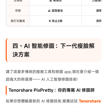
生理期
⚠️ 視情況
力道減輕、
孕期
⚠️ 諮詢醫生
避開太
剛打完醫美
❌ 禁止2週
詢問醫
四、AI 智能修圖：下一代瘦臉解
決方案
講了這麼多傳統的瘦臉工具和修圖 app,現在要介紹一個
超強大的新選擇—— AI 人工智慧修圖技術!
Tenorshare PixPretty：你的專屬 AI 修圖師
如果你想體驗最新的 AI 修圖技術,推薦試試
Tenorshare