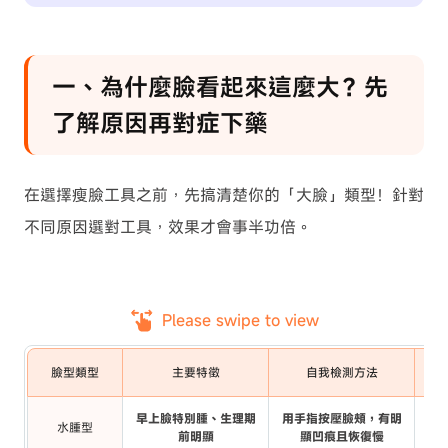
一、為什麼臉看起來這麼大？先
了解原因再對症下藥
在選擇瘦臉工具之前，先搞清楚你的「大臉」類型！針對
不同原因選對工具，效果才會事半功倍。
Please swipe to view
臉型類型
主要特徵
自我檢測方法
早上臉特別腫、生理期
用手指按壓臉頰，有明
水腫型
按摩
前明顯
顯凹痕且恢復慢