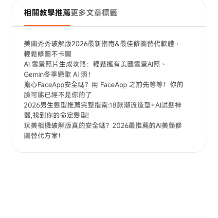
相關教學推薦
更多文章標籤
美圖秀秀破解版2026最新指南&最佳修圖替代軟體，
輕鬆修圖不卡關
AI 雪景照片生成攻略：輕鬆擁有美圖雪景AI照、
Gemin冬季戀歌 AI 照！
擔心FaceApp安全嗎？用 FaceApp 之前先等等！你的
臉可能已經不是你的了
2026男生髮型推薦完整指南:18款潮流造型+AI試髮神
器,找到你的命定髮型!
玩美相機破解版真的安全嗎？2026最推薦的AI美顏修
圖替代方案！