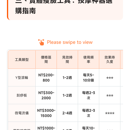
三、實體瘦臉工具：按摩神器選
購指南
Please swipe to view
價格區
見效時
使用頻
效果持
適
工具類型
間
間
率
久度
NT$200-
每天5-
Y型滾輪
1-2週
⭐⭐⭐
水
800
10分鐘
NT$300-
每週2-3
水
刮痧板
1-2週
⭐⭐⭐
2000
次
循
NT$3000-
每週2-3
想
微電流儀
2-4週
⭐⭐⭐⭐
15000
次
NT$1000-
每天10-