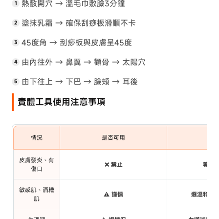
熱敷開穴 → 溫毛巾敷臉3分鐘
塗抹乳霜 → 確保刮痧板滑順不卡
45度角 → 刮痧板與皮膚呈45度
由內往外 → 鼻翼 → 顴骨 → 太陽穴
由下往上 → 下巴 → 臉頰 → 耳後
實體工具使用注意事項
情況
是否可用
替
皮膚發炎、有
❌ 禁止
等痊
傷口
敏感肌、酒糟
⚠️ 謹慎
選溫和工
肌