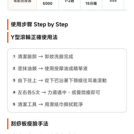
電動按摩器
1-2週
⭐⭐⭐
忙
5000
15分鐘
使用步驟 Step by Step
Y型滾輪正確使用法
清潔臉部 → 卸妝洗臉完成
塗抹油類 → 使用按摩油或精華液
由下往上 → 從下巴沿著下顎線往耳後滾動
左右各5次 → 力道適中，感覺微痠即可
清潔工具 → 用濕紙巾擦拭乾淨
刮痧板瘦臉手法