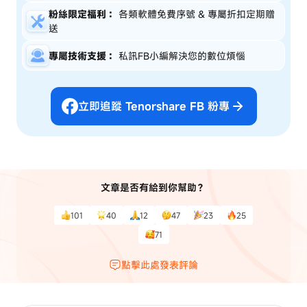
粉絲限定福利：
各類軟體免費序號 & 專屬折扣定期贈
送
專屬技術支援：
私訊FB小編解決您的數位煩惱
立即追蹤 Tenorshare FB 粉專
文章是否有給到你幫助？
101
40
12
47
23
25
71
點擊此處發表評論