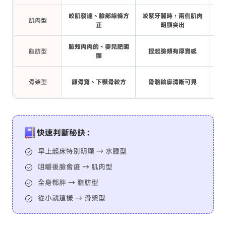
咬肌發達、臉部線條方
咬緊牙關時，兩側肌肉
肌肉型
修
正
明顯突出
臉頰肉肉的、嬰兒肥明
脂肪型
捏起臉頰有厚實感
小臉
顯
臉部
骨架型
顴骨寬、下顎骨較方
骨骼輪廓清晰可見
快速判斷秘訣：
早上起床特別明顯 → 水腫型
咀嚼後臉會痠 → 肌肉型
全身都胖 → 脂肪型
從小就這樣 → 骨架型