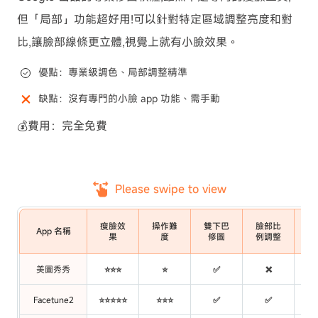
但「局部」功能超好用!可以針對特定區域調整亮度和對
比,讓臉部線條更立體,視覺上就有小臉效果。
優點：專業級調色、局部調整精準
缺點：沒有專門的小臉 app 功能、需手動
💰費用：完全免費
Please swipe to view
瘦臉效
操作難
雙下巴
臉部比
App 名稱
果
度
修圖
例調整
美圖秀秀
⭐⭐⭐
⭐
✅
❌
Facetune2
⭐⭐⭐⭐⭐
⭐⭐⭐
✅
✅
部