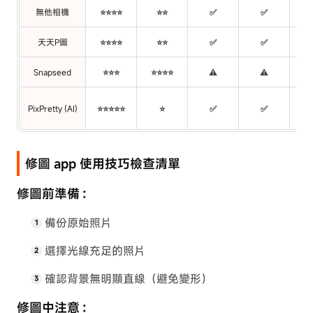
無他相機
⭐⭐⭐⭐
⭐⭐
✅
✅
天天P圖
⭐⭐⭐⭐
⭐⭐
✅
✅
Snapseed
⭐⭐⭐
⭐⭐⭐⭐
⚠️
⚠️
試
PixPretty (AI)
⭐⭐⭐⭐⭐
⭐
✅
✅
修圖 app 使用技巧檢查清單
修圖前準備：
備份原始照片
選擇光線充足的照片
確認背景無明顯直線（避免變形）
修圖中注意：