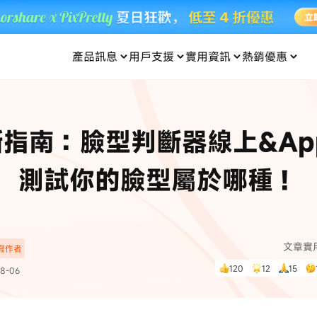
產品訊息
用戶支援
實用資訊
熱銷優惠
每月優惠
買一送一
零元购
傳輸
- iOS 系統修復
關於我們
定位修改
UltData iPhone 資料救援
支援中心
資訊分類
聯絡
iOS 27
iOS 27
 Android 系統修復
UltData Android 資料救援
指南：臉型判斷器線上&Ap
in 資料救援
UltData LINE 數據恢復
ac 資料救援
UltData WhatsApp 數據恢復
人像修圖
份到外接硬碟
·Pokemo GO Plus 無法配對
新版本
測試你的臉型屬於哪種！
ne
·大家報寶貝
資料救援
，
暢遊全球！
除的照片如何
·寶可夢自動抓寶
數據傳輸
入手！
文章實
深寫作者
資訊中心
查看影片
120
12
15
8-06
為您提供最實用的