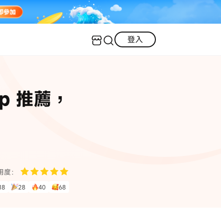
登入
客服（24小時內回復）
實用技巧
p 推薦，
·三星手機螢幕黑屏
AI 資訊
定位修改
·iOS 版本太舊無法更新
iOS 27 最新資訊
iPhone 解鎖
·LINE對話紀錄復原
·WhatsApp刪除對話復原
WhatsApp 資訊
LINE 資料救援
用度：
查看全部
18
28
40
68
數位教學