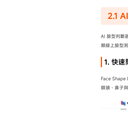
2.1
AI 臉型判
類線上臉型
1. 快速
Face Sh
額頭、鼻子