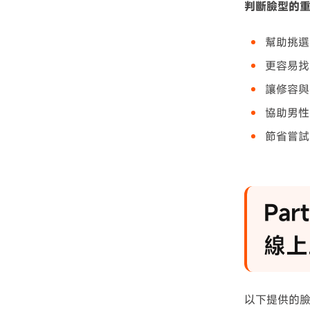
判斷臉型的
幫助挑選
更容易找
讓修容與
協助男性
節省嘗試
Pa
線上
以下提供的