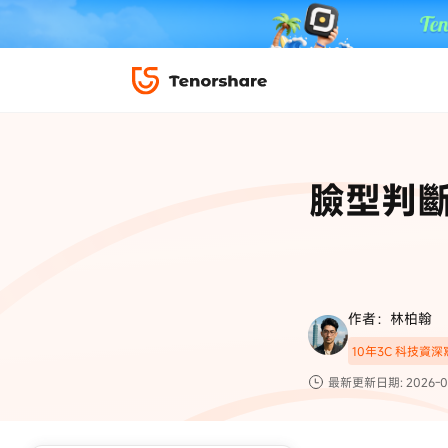
iPhone 解鎖與修復
下載中心
資料救援與
ReiBoot 
修復＆恢復
ReiBoot -
臉型判斷
4DDiG W
PDF＆AI
4DDiG M
·iOS 27 降級 iOS 26 教學
·iPhone 照片備
·iPad 強制重置回復原廠
·電腦傳影片到 iPho
📍 iAnyGo 定位神器
資料轉移
·Apple ID 驗證一直出現
·iPhone 永久刪
復原
限時 5 折優惠，
立即
手機解鎖
作者：林柏翰
實用工具
影片教學
10年3C 科技資
TS-save-50
複製折扣碼
為您提供最豐富的教學影片
最新更新日期: 2026-0
前往搶購