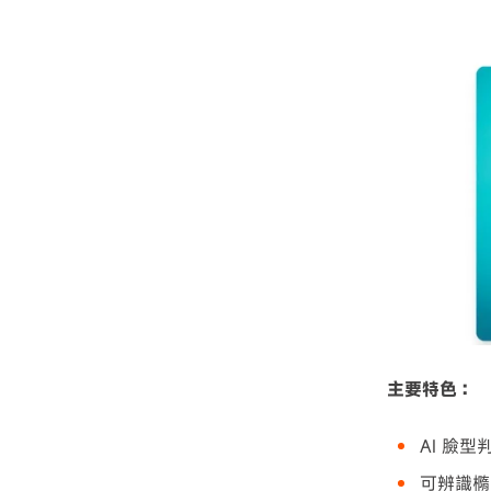
主要特色：
AI 臉
可辨識橢