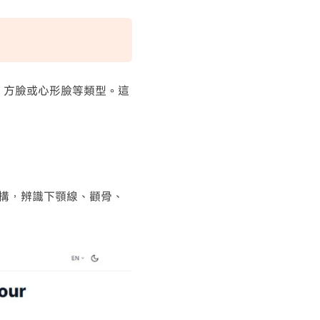
、方臉或心形臉等類型。這
臉部結構，辨識下顎線、顴骨、
。