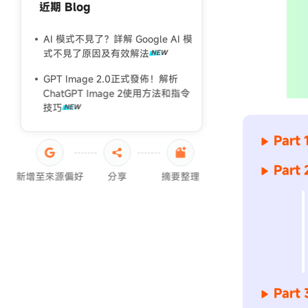
近期 Blog
2026 男生髮型推薦完整指南
你還在用濾鏡？一起來真人般質感
AI 模式不見了？詳解 Google AI 模
的照片精修，拍完就想分享！
式不見了原因及有效解法
GPT Image 2.0正式發佈！解析
ChatGPT Image 2使用方法和指令
技巧
Par
Par
新增至來源偏好
分享
摘要整理
Par