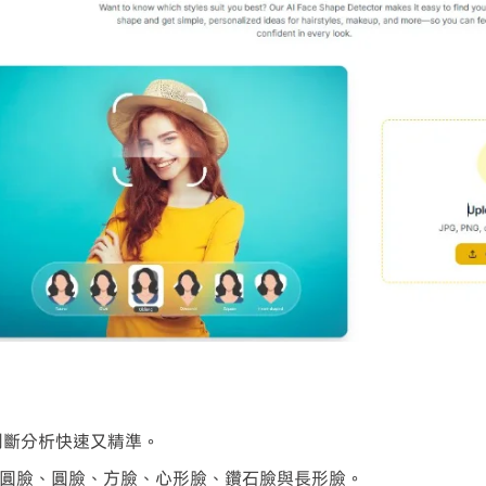
型判斷分析快速又精準。
圓臉、圓臉、方臉、心形臉、鑽石臉與長形臉。