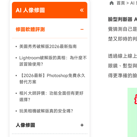
首頁 >
AI
AI 人像修圖
使用說明：以上折扣碼僅用於 iAnyGo 終身方案,加購後即
臉型判斷器 
覺猜測自己
修圖軟體評測
楚又即時的
美圖秀秀破解版2026最新指南
透過線上線上
Lightroom破解版的真相：為什麼不
該冒險使用？
眼鏡、髮型
得更準確的
【2026最新】Photoshop免費永久
替代方案
相片大師評價：功能全面但有更好
選擇？
玩美相機破解版真的安全嗎？
人像修圖