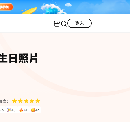
登入
客服（24小時內回復）
實用技巧
感生日照片
·三星手機螢幕黑屏
AI 資訊
定位修改
·iOS 版本太舊無法更新
iOS 27 最新資訊
iPhone 解鎖
·LINE對話紀錄復原
·WhatsApp刪除對話復原
WhatsApp 資訊
LINE 資料救援
用度：
查看全部
26
48
24
92
數位教學