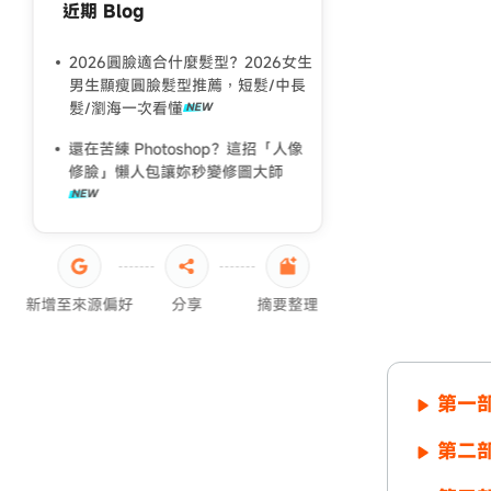
近期 Blog
2026 男生髮型推薦完整指南
你還在用濾鏡？一起來真人般質感
2026圓臉適合什麼髮型？2026女生
的照片精修，拍完就想分享！
男生顯瘦圓臉髮型推薦，短髮/中長
髮/瀏海一次看懂
還在苦練 Photoshop？這招「人像
修臉」懶人包讓妳秒變修圖大師
新增至來源偏好
分享
摘要整理
第一部
第二