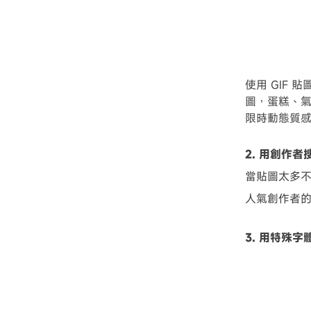
使用 GIF 
圖，蛋糕、氣
限時動態質
2. 用創作
當貼圖太多不知
人氣創作者的
3. 用特殊