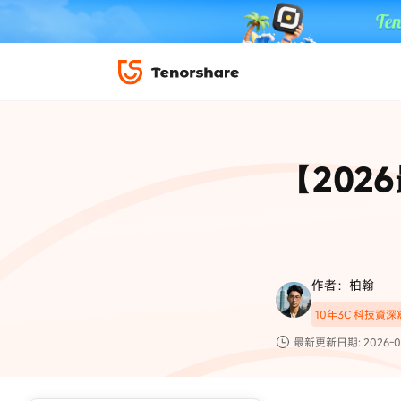
iPhone 解鎖與修復
下載中心
資料救援與
ReiBoot 
修復＆恢復
ReiBoot -
【202
4DDiG W
PDF＆AI
4DDiG M
·iOS 27 降級 iOS 26 教學
·iPhone 照片備
·iPad 強制重置回復原廠
·電腦傳影片到 iPho
📍 iAnyGo 定位神器
資料轉移
·Apple ID 驗證一直出現
·iPhone 永久刪
復原
限時 5 折優惠，
立即
手機解鎖
作者：柏翰
實用工具
影片教學
10年3C 科技資
TS-save-50
複製折扣碼
為您提供最豐富的教學影片
最新更新日期: 2026-0
前往搶購