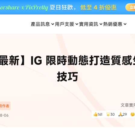
產品訊息
用戶支援
實用資訊
熱銷優惠
每月優惠
買一送一
零元购
傳輸
- iOS 系統修復
關於我們
定位修改
UltData iPhone 資料救援
支援中心
資訊分類
聯絡
iOS 27
iOS 27
 Android 系統修復
UltData Android 資料救援
6最新】IG 限時動態打造質
in 資料救援
UltData LINE 數據恢復
ac 資料救援
UltData WhatsApp 數據恢復
人像修圖
份到外接硬碟
·Pokemo GO Plus 無法配對
新版本
技巧
ne
·大家報寶貝
資料救援
，
暢遊全球！
除的照片如何
·寶可夢自動抓寶
數據傳輸
入手！
文章實
深寫作者
資訊中心
查看影片
161
30
29
8-06
為您提供最實用的