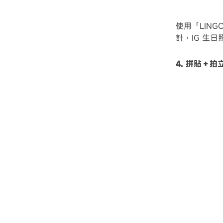
使用「LIN
計，IG 生
4. 拼貼＋