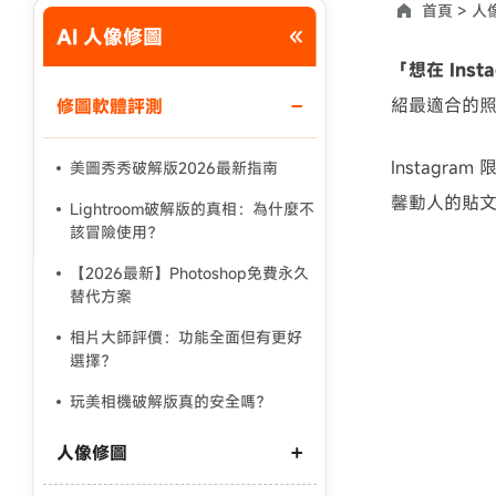
首頁 >
人
AI 人像修圖
使用說明：以上折扣碼僅用於 iAnyGo 終身方案,加購後即
「想在 In
紹最適合的照
修圖軟體評測
Instag
美圖秀秀破解版2026最新指南
馨動人的貼
Lightroom破解版的真相：為什麼不
該冒險使用？
【2026最新】Photoshop免費永久
替代方案
相片大師評價：功能全面但有更好
選擇？
玩美相機破解版真的安全嗎？
人像修圖