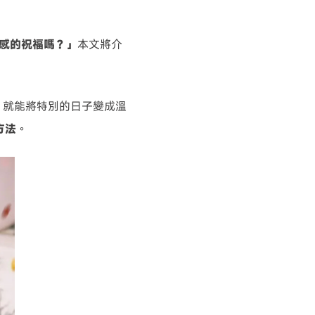
質感的祝福嗎？」
本文將介
字體，就能將特別的日子變成溫
方法
。