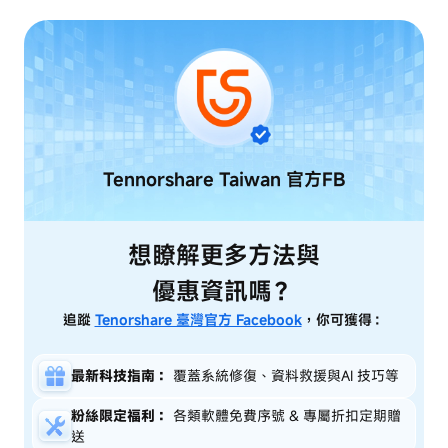
Tennorshare Taiwan
官方FB
想瞭解更多方法與
優惠資訊嗎？
追蹤
Tenorshare 臺灣官方 Facebook
，你可獲得：
最新科技指南：
覆蓋系統修復、資料救援與AI 技巧等
粉絲限定福利：
各類軟體免費序號 & 專屬折扣定期贈
送