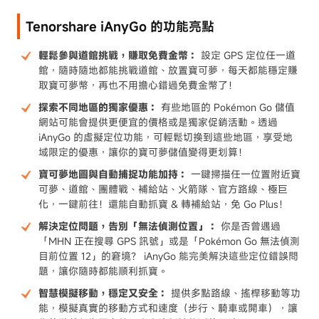
Tenorshare iAnyGo 的功能亮點
輕鬆參與道館挑戰，賺取免費金幣：
設定 GPS 定位任一道
館，隨時隨地都能挑戰道館、放置寶可夢，每天都能穩定賺
取寶可夢幣，再也不用擔心錯過免費金幣了！
探索不同地區的獨家優惠：
有些地區的 Pokémon Go 儲值
網站可能會提供更便宜的價格或是獨家促銷活動。透過
iAnyGo 的虛擬定位功能，可輕鬆切換到這些地區，享受地
域限定的優惠，讓你的寶可夢儲值變得更划算！
寶可夢地圖與自動捕捉功能加持：
一鍵掃描任一位置附近寶
可夢、道館、團體戰、補給站、火箭隊、官方路線、極巨
化，一鍵前往！還能自動抓寶 & 轉補給站，免 Go Plus！
解決定位問題，告別「無法偵測位置」：
你是否曾遇過
「MHN 正在搜尋 GPS 訊號」或是「Pokémon Go 無法偵測
目前位置 12」的窘境？ iAnyGo 能完美解決這些定位錯誤問
題，讓你隨時都能順利抓寶。
智慧模擬移動，穩定又安全：
提供多點路線、搖桿移動等功
能，模擬真實的移動方式和速度（步行、騎車或開車），讓