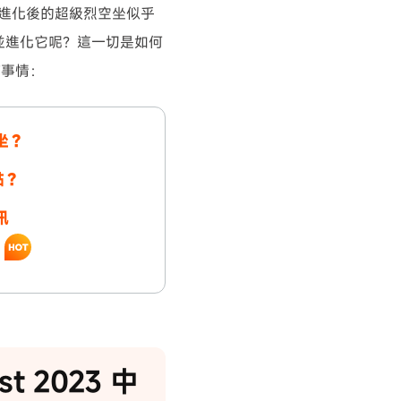
之一。進化後的超級烈空坐似乎
並進化它呢？這一切是如何
有事情：
空坐？
點？
訊
t 2023 中