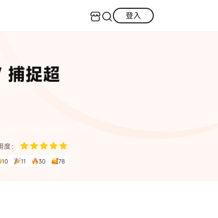
登入
客服（24小時內回復）
實用技巧
/ 捕捉超
·三星手機螢幕黑屏
AI 資訊
定位修改
·iOS 版本太舊無法更新
iOS 27 最新資訊
iPhone 解鎖
·LINE對話紀錄復原
·WhatsApp刪除對話復原
WhatsApp 資訊
LINE 資料救援
用度：
查看全部
10
11
30
78
數位教學