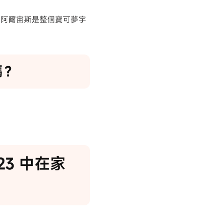
。阿爾宙斯是整個寶可夢宇
嗎？
023 中在家