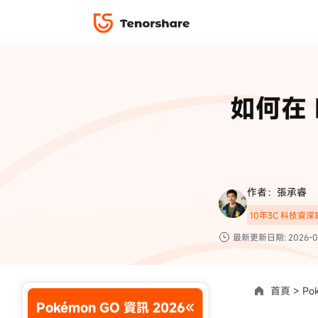
iPhone 解鎖與修復
下載中心
資料救援與
ReiBoot 
修復＆恢復
ReiBoot -
如何在 
4DDiG W
PDF＆AI
4DDiG M
·iOS 27 降級 iOS 26 教學
·iPhone 照片備
·iPad 強制重置回復原廠
·電腦傳影片到 iPho
📍 iAnyGo 定位神器
資料轉移
·Apple ID 驗證一直出現
·iPhone 永久刪
復原
限時 5 折優惠，
立即
手機解鎖
作者：張承睿
實用工具
影片教學
10年3C 科技資
TS-save-50
複製折扣碼
為您提供最豐富的教學影片
最新更新日期: 2026-0
前往搶購
首頁 >
Po
Pokémon GO 資訊 2026
使用說明：以上折扣碼僅用於 iAnyGo 終身方案,加購後即