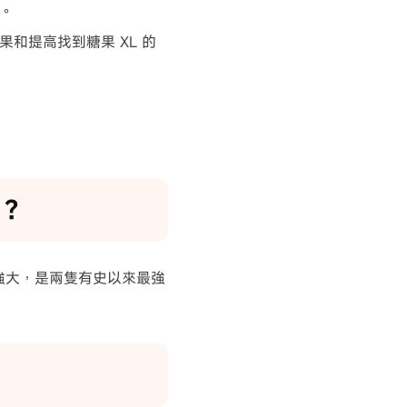
。
和提高找到糖果 XL 的
嗎？
強大，是兩隻有史以來最強