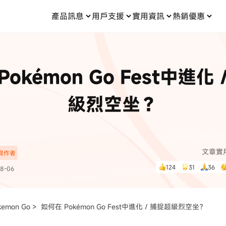
產品訊息
用戶支援
實用資訊
熱銷優惠
每月優惠
買一送一
零元购
傳輸
- iOS 系統修復
關於我們
定位修改
UltData iPhone 資料救援
支援中心
資訊分類
聯絡
iOS 27
iOS 27
 Android 系統修復
UltData Android 資料救援
Pokémon Go Fest中進化 
in 資料救援
UltData LINE 數據恢復
ac 資料救援
UltData WhatsApp 數據恢復
人像修圖
份到外接硬碟
·Pokemo GO Plus 無法配對
新版本
級烈空坐？
ne
·大家報寶貝
資料救援
，
暢遊全球！
除的照片如何
·寶可夢自動抓寶
數據傳輸
入手！
文章實
深寫作者
資訊中心
查看影片
124
31
36
8-06
為您提供最實用的
kemon Go >
如何在 Pokémon Go Fest中進化 / 捕捉超級烈空坐？
可使用！