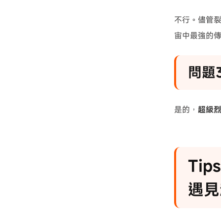
不行。儘管
宙中最強的
問題
是的，
超級烈
Tip
遇見