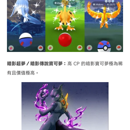
暗影超夢／暗影傳說寶可夢：
高 CP 的暗影寶可夢極為稀
有且價值極高。