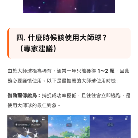
四. 什麼時候該使用大師球？
（專家建議）
由於大師球極為稀有，通常一年只能獲得
1～2 顆
，因此
務必要謹慎使用。以下是最推薦的大師球使用時機：
伽勒爾傳說鳥：
捕捉成功率極低，且往往會立即逃跑，是
使用大師球的最佳對象。