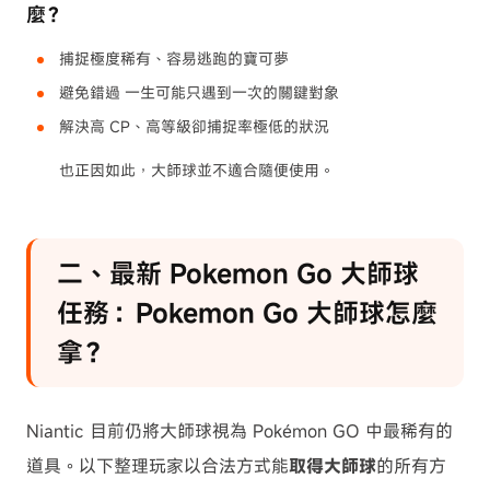
麼？
捕捉極度稀有、容易逃跑的寶可夢
避免錯過 一生可能只遇到一次的關鍵對象
解決高 CP、高等級卻捕捉率極低的狀況
也正因如此，大師球並不適合隨便使用。
二、最新 Pokemon Go 大師球
任務：Pokemon Go 大師球怎麼
拿？
Niantic 目前仍將大師球視為 Pokémon GO 中最稀有的
道具。以下整理玩家以合法方式能
取得大師球
的所有方