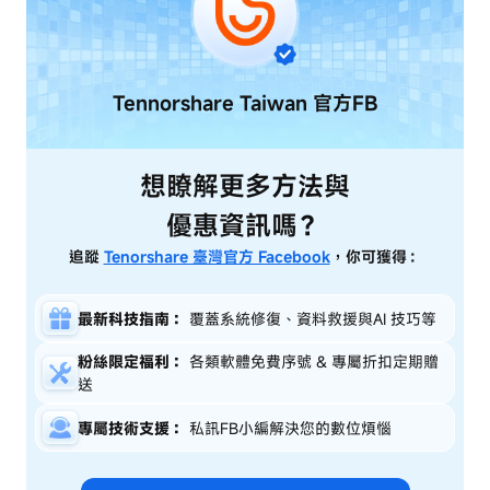
Tennorshare Taiwan
官方FB
想瞭解更多方法與
優惠資訊嗎？
追蹤
Tenorshare 臺灣官方 Facebook
，你可獲得：
最新科技指南：
覆蓋系統修復、資料救援與AI 技巧等
粉絲限定福利：
各類軟體免費序號 & 專屬折扣定期贈
送
專屬技術支援：
私訊FB小編解決您的數位煩惱