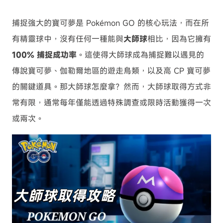
捕捉強大的寶可夢是 Pokémon GO 的核心玩法，而在所
有精靈球中，沒有任何一種能與
大師球
相比，因為它擁有
100% 捕捉成功率
。這使得大師球成為捕捉難以遇見的
傳說寶可夢、伽勒爾地區的遊走鳥類，以及高 CP 寶可夢
的關鍵道具。那大師球怎麼拿？然而，大師球取得方式非
常有限，通常每年僅能透過特殊調查或限時活動獲得一次
或兩次。