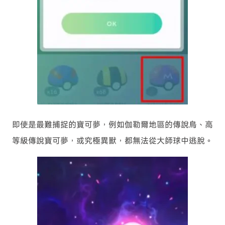
即使是最難捕捉的寶可夢，例如伽勒爾地區的傳說鳥、高
等級傳說寶可夢，或究極異獸，都無法從大師球中逃脫。