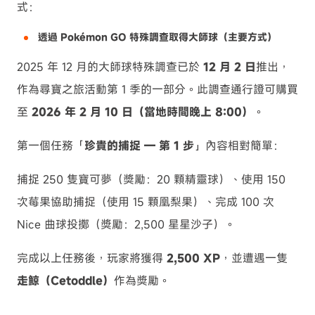
式：
透過 Pokémon GO 特殊調查取得大師球（主要方式）
2025 年 12 月的大師球特殊調查已於
12 月 2 日
推出，
作為尋寶之旅活動第 1 季的一部分。此調查通行證可購買
至
2026 年 2 月 10 日（當地時間晚上 8:00）
。
第一個任務「
珍貴的捕捉 — 第 1 步
」內容相對簡單：
捕捉 250 隻寶可夢（獎勵：20 顆精靈球）、使用 150
次莓果協助捕捉（使用 15 顆凰梨果）、完成 100 次
Nice 曲球投擲（獎勵：2,500 星星沙子）。
完成以上任務後，玩家將獲得
2,500 XP
，並遭遇一隻
走鯨（Cetoddle）
作為獎勵。