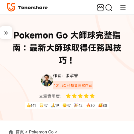
Pokemon Go 大師球完整指
南：最新大師球取得任務與技
巧！
作者：張承睿
10年3C 科技資深寫作者
文章實用度：
141
47
19
47
42
30
88
首頁 >
Pokemon Go >