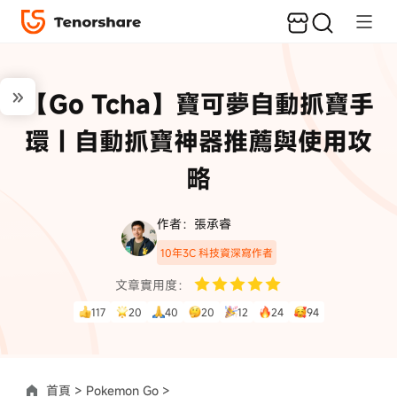
【Go Tcha】寶可夢自動抓寶手
環｜自動抓寶神器推薦與使用攻
略
作者：張承睿
10年3C 科技資深寫作者
文章實用度：
117
20
40
20
12
24
94
首頁 >
Pokemon Go >