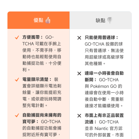
優點
缺點
方便攜帶：
GO-
只能使用普通球：
TCHA 可戴在手腕上
GO-TCHA 投擲的球
使用，不需手持，移
只有普通球，無法使
動時也能輕鬆使用自
用超級球或高級球等
動捕捉功能，十分便
其他種類。
利。
連線一小時後會自動
電量顯示清楚：
裝
斷開：
GO-TCHA
置會詳細顯示電池剩
與 Pokémon GO 的
餘量，讓你能提前充
連線會在使用一小時
電，或依遊玩時間調
後自動中斷，需重新
整充電計劃。
連接才能繼續使用。
自動捕捉尚未擁有的
市面上有非正品裝置
寶可夢：
GO-TCHA
流通：
GO-TCHA
的自動捕捉功能會捕
並非 Niantic 官方認
捉附近所有寶可夢，
可的外部裝置，市面