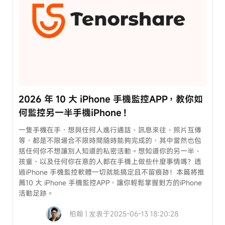
冊
碼
看
最
新
3C
密
2026 年 10 大 iPhone 手機監控APP，教你如
技
何監控另一半手機iPhone！
領
一隻手機在手，想與任何人進行通話、訊息來往、照片互傳
粉
等，都是不限場合不限時間隨時能夠完成的，其中當然也包
絲
括任何你不想讓別人知道的私密活動。想知道你的另一半、
專
孩童、以及任何你在意的人都在手機上做些什麼事情嗎？透
屬
過iPhone 手機監控軟體一切就能搞定且不留痕跡！本篇將推
8
薦10 大 iPhone 手機監控APP，讓你輕鬆掌握對方的iPhone
折
活動足跡。
券
柏翰 | 发表于2025-06-13 18:20:28