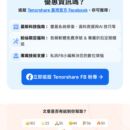
優惠資訊嗎？
追蹤
Tenorshare 臺灣官方 Facebook
，你可獲得：
最新科技指南：
覆蓋系統修復、資料救援與AI 技巧等
粉絲限定福利：
各類軟體免費序號 & 專屬折扣定期贈
送
專屬技術支援：
私訊FB小編解決您的數位煩惱
立即追蹤 Tenorshare FB 粉專
文章是否有給到你幫助？
182
23
35
44
36
30