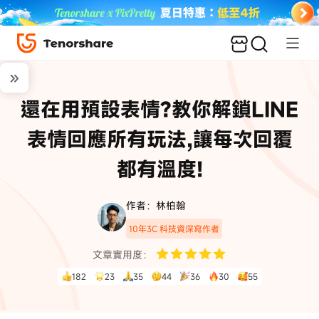
還在用預設表情?教你解鎖LINE
表情回應所有玩法,讓每次回覆
都有溫度!
作者：林柏翰
10年3C 科技資深寫作者
文章實用度：
182
23
35
44
36
30
55