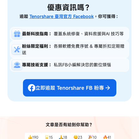
優惠資訊嗎？
追蹤
Tenorshare 臺灣官方 Facebook
，你可獲得：
最新科技指南：
覆蓋系統修復、資料救援與AI 技巧等
粉絲限定福利：
各類軟體免費序號 & 專屬折扣定期贈
送
專屬技術支援：
私訊FB小編解決您的數位煩惱
立即追蹤 Tenorshare FB 粉專
文章是否有給到你幫助？
190
15
18
23
10
41