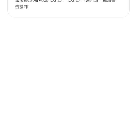
無法驗證 AirPods iOS 27？ iOS 27 內建辨識非原廠警
告機制！