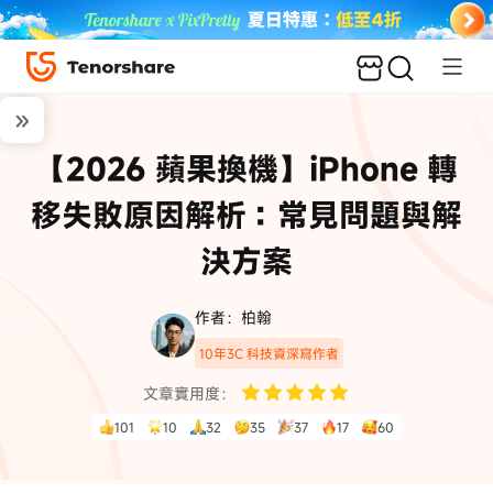
【2026 蘋果換機】iPhone 轉
移失敗原因解析：常見問題與解
決方案
作者：柏翰
10年3C 科技資深寫作者
文章實用度：
101
10
32
35
37
17
60