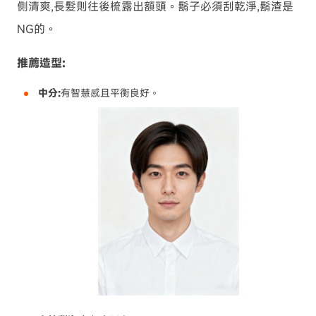
側清爽,長髮則往後梳露出額頭。鬍子必須刮乾淨,鬍渣是
NG的。
推薦造型:
中分:
有智慧感且平衡良好。