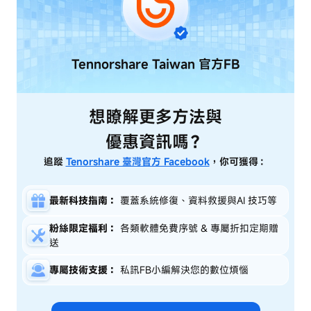
Tennorshare Taiwan
官方FB
想瞭解更多方法與
優惠資訊嗎？
追蹤
Tenorshare 臺灣官方 Facebook
，你可獲得：
最新科技指南：
覆蓋系統修復、資料救援與AI 技巧等
粉絲限定福利：
各類軟體免費序號 & 專屬折扣定期贈
送
專屬技術支援：
私訊FB小編解決您的數位煩惱