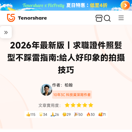
2026年最新版｜求職證件照髮
型不踩雷指南:給人好印象的拍攝
技巧
作者：柏翰
10年3C 科技資深寫作者
文章實用度：
115
34
26
29
50
30
71