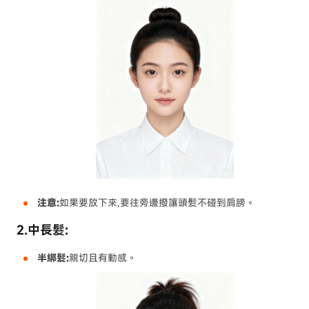
注意:
如果要放下來,要往旁邊撥讓頭髮不碰到肩膀。
2.中長髮:
半綁髮:
親切且有動感。