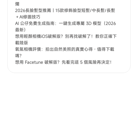
爛
2026長臉髮型推薦｜15款修飾臉型短髮/中長髮/長髮
＋AI修圖技巧
AI 公仔免費生成指南：一鍵生成專屬 3D 模型（2026
最新）
想用輕顏相機iOS破解版？別再找破解了！教你正確下
載陸版
氧氣相機評價：拍出自然美照的真實心得，值得下載
嗎？
想用 Facetune 破解版？先看完這 5 個風險再決定！