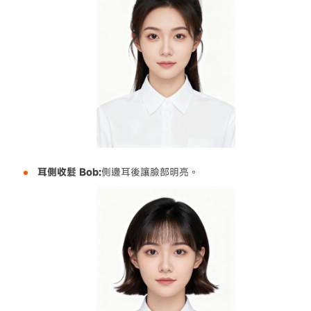
耳側收髮 Bob:
側邊耳後讓臉部明亮。