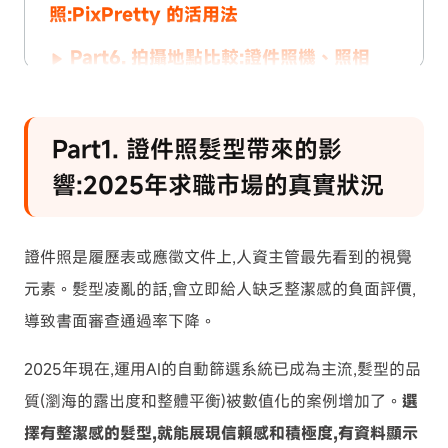
照:PixPretty 的活用法
Part6. 拍攝地點比較:證件照機、照相
館、在家拍的選擇方法
顯示更多
Part1. 證件照髮型帶來的影
響:2025年求職市場的真實狀況
證件照是履歷表或應徵文件上,人資主管最先看到的視覺
元素。髮型凌亂的話,會立即給人缺乏整潔感的負面評價,
導致書面審查通過率下降。
2025年現在,運用AI的自動篩選系統已成為主流,髮型的品
質(瀏海的露出度和整體平衡)被數值化的案例增加了。
選
擇有整潔感的髮型,就能展現信賴感和積極度,有資料顯示