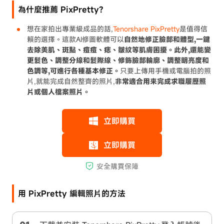
為什麼推薦 PixPretty?
想在家拍出專業級成品的話,
Tenorshare PixPretty
是值得信
賴的選擇。這款AI修圖軟體可以
自然地修正臉部和體型,一鍵
去除美肌、斑點、痘痘、痣、皺紋等肌膚困擾。此外,還能變
更髮色、調整分線和髮際線、修飾臉部輪廓、調整明亮度和
色調等,可進行各種基本修正。
只要上傳用手機或電腦拍的照
片,就能完成自然整齊的照片,
非常適合用來完成求職履歷照
片或個人檔案照片。
用 PixPretty 編輯照片的方法