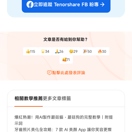
立即追蹤 Tenorshare FB 粉專
文章是否有給到你幫助？
115
34
26
29
50
30
71
點擊此處發表評論
相關教學推薦
更多文章標籤
爆紅熱潮！用AI製作蘑菇貓・蘑菇狗的完整教學｜附提
示詞
牙齒照片美化全攻略：7 款 AI 美顏 App 讓你笑容更燦