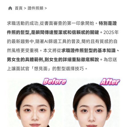
首頁 >
證件照類 >
求職活動的成功,從書面審查的第一印象開始。
特別是證
件照的髮型,是瞬間傳達整潔感和信賴感的關鍵。
2025年
的最新趨勢中,隨著AI篩選工具的普及,簡約且有質感的自
然風格更受重視。本文將從
求職證件照髮型的基本知識、
男女生的具體範例,到女生的詳細重點徹底解說。
為您送
上讓面試官「想見面」的髮型選擇技巧。