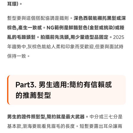
耳環)。
髮型要與這個搭配協調是鐵則。
深色西裝能襯托黑髮或深
棕色,產生一致感。NG範例是鮮豔髮色(金髮或挑染)或睡
亂的毛躁頭髮。拍攝前先洗頭,用少量造型品固定。
2025
年趨勢中,灰棕色能給人柔和印象而受歡迎,但要與面試時
保持一致。
Part3. 男生適用:簡約有信賴感
的推薦髮型
男生的證件照髮型,簡約就是最大武器。
中分或三七分是
基本款,瀏海要能看見眉毛的長度。短髮要露出耳朵讓兩