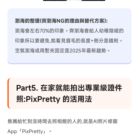
瀏海的整理(齊瀏海NG的理由與替代方案):
瀏海會左右70%的印象。齊瀏海會給人幼稚陰暗的
印象所以要避免,能看見眉毛的長度+側分是鐵則。
空氣瀏海或用髮夾固定是2025年最新趨勢。
Part5. 在家就能拍出專業級證件
照:PixPretty 的活用法
推薦給忙到沒時間去照相館的人的,就是AI照片修圖
App「PixPretty」。