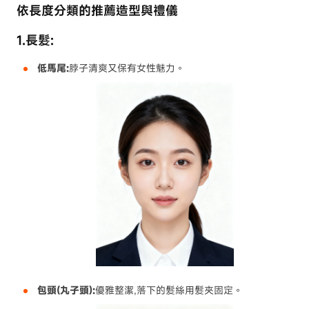
依長度分類的推薦造型與禮儀
1.長髮:
低馬尾:
脖子清爽又保有女性魅力。
包頭(丸子頭):
優雅整潔,落下的髮絲用髮夾固定。