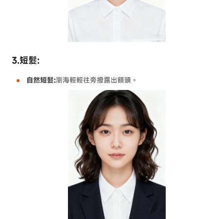
3.短髮:
自然短髮:
瀏海輕輕往旁撥露出額頭。