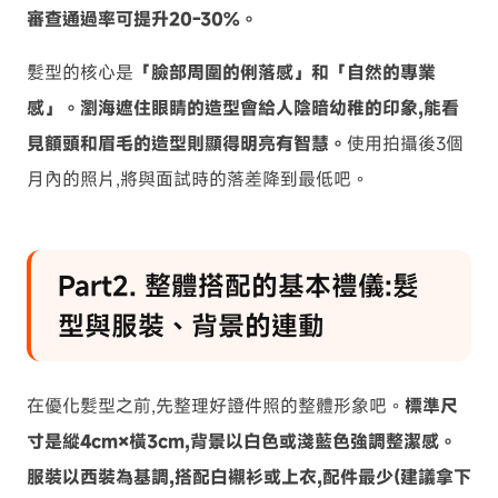
審查通過率可提升20-30%。
髮型的核心是
「臉部周圍的俐落感」和「自然的專業
感」。瀏海遮住眼睛的造型會給人陰暗幼稚的印象,能看
見額頭和眉毛的造型則顯得明亮有智慧。
使用拍攝後3個
月內的照片,將與面試時的落差降到最低吧。
Part2. 整體搭配的基本禮儀:髮
型與服裝、背景的連動
在優化髮型之前,先整理好證件照的整體形象吧。
標準尺
寸是縱4cm×橫3cm,背景以白色或淺藍色強調整潔感。
服裝以西裝為基調,搭配白襯衫或上衣,配件最少(建議拿下