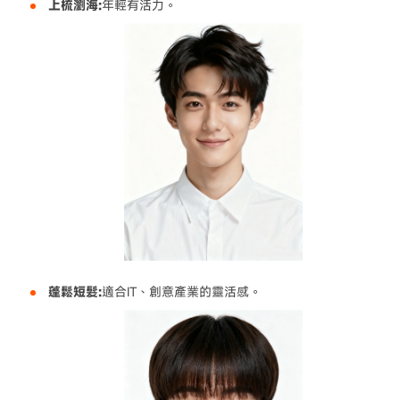
上梳瀏海:
年輕有活力。
蓬鬆短髮:
適合IT、創意產業的靈活感。