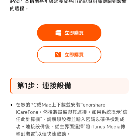
備
iPod？本指南將引導您完成將iTunes資料庫傳輸到設備
的過程。
第
2
步：
選
立即購買
擇
媒
體
立即購買
文
件
第
3
第1步：連接設備
步：
開
始
在您的PC或Mac上下載並安裝Tenorshare
轉
iCareFone，然後將設備與其連接。如果系統提示“信
移
任此計算機”，請解鎖設備並輸入密碼以確保檢測成
iCareFone
功。連接設備後，從主界面選擇“將iTunes Media傳
上
輸到裝置”以便快速啟動。