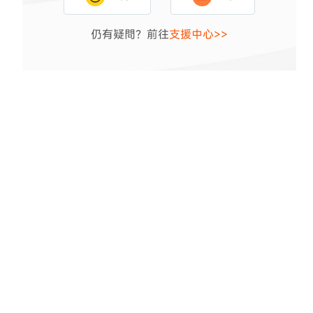
Thank you for your feedback. Your response will help
仍有疑問？前往
improve this page
支援中心>>