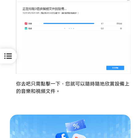
體
傳
輸
到
iTunes
的
指
南
iOS
資
你去吧只需點擊一下，您就可以隨時隨地欣賞設備上
料
的音樂和視頻文件。
管
理
資
料