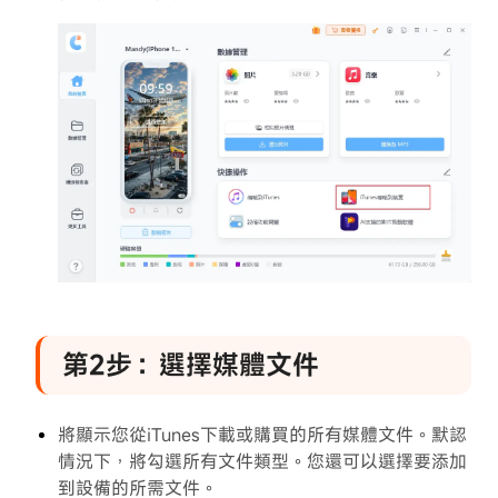
更
多
工
具
介
紹
備
份
和
恢
復
iOS
設
第2步：選擇媒體文件
備
的
指
將顯示您從iTunes下載或購買的所有媒體文件。默認
南
情況下，將勾選所有文件類型。您還可以選擇要添加
到設備的所需文件。