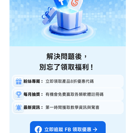
備
份
轉
移
影
片
立
即
解決問題後，
購
買
別忘了領取福利！
立
即
購
買
粉絲專屬：
立即領取產品8折優惠代碼
每月抽獎：
有機會免費贏取各類軟體註冊碼
最新資訊：
第一時間獲取教學資訊與驚喜
立即追蹤 FB 領取優惠