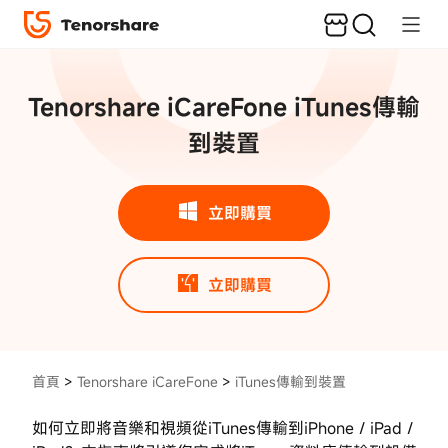
Tenorshare
iCareFone
Tenorshare iCareFone iTunes傳輸
教學
到裝置
將
iTunes
媒體文
件傳輸
立即購買
到iOS
設備的
指南
立即購買
第
1
步：
首頁
>
Tenorshare iCareFone
>
iTunes傳輸到裝置
連
接
如何立即將音樂和視頻從iTunes傳輸到iPhone / iPad /
設