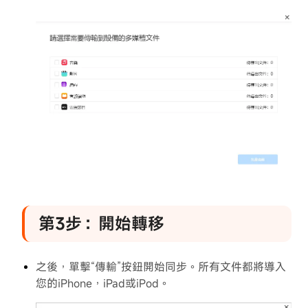
一
鍵
式
導
出
照
片
到
PC
/
Mac
的
指
第3步：開始轉移
南
將
之後，單擊“傳輸”按鈕開始同步。所有文件都將導入
設
您的iPhone，iPad或iPod。
備
媒