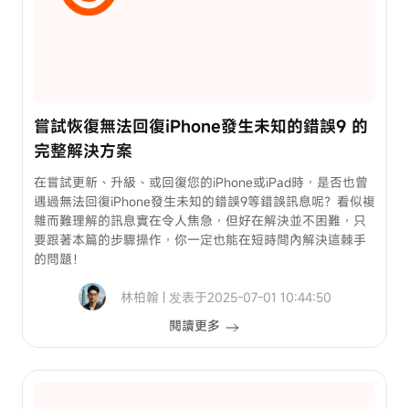
iPhone
傳
到
電
腦
嘗試恢復無法回復iPhone發生未知的錯誤9 的
如
完整解決方案
何
從
在嘗試更新、升級、或回復您的iPhone或iPad時，是否也曾
遇過無法回復iPhone發生未知的錯誤9等錯誤訊息呢？看似複
iPhone
雜而難理解的訊息實在令人焦急，但好在解決並不困難，只
傳
要跟著本篇的步驟操作，你一定也能在短時間內解決這棘手
送
的問題！
檔
案
林柏翰 | 发表于2025-07-01 10:44:50
到
閱讀更多
電
腦
定
位
LINE