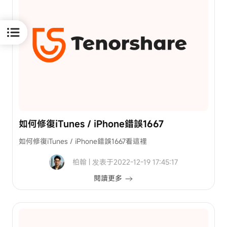
修
對
改
話
攻
紀
略
錄
如
何
救
Tenorshare
回
中文
您的 3C 技術支
援站
如何修復iTunes / iPhone錯誤1667
如何修復iTunes / iPhone錯誤1667看這裡
每
月
柏翰 | 发表于2022-12-19 17:45:17
抽
閱讀更多
送
產
品
註