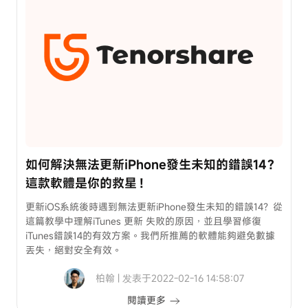
冊
碼
看
最
新
3C
密
技
如何解決無法更新iPhone發生未知的錯誤14？
領
這款軟體是你的救星！
粉
絲
更新iOS系統後時遇到無法更新iPhone發生未知的錯誤14？從
專
這篇教學中理解iTunes 更新 失敗的原因，並且學習修復
屬
iTunes錯誤14的有效方案。我們所推薦的軟體能夠避免數據
8
丟失，絕對安全有效。
折
柏翰 | 发表于2022-02-16 14:58:07
券
閱讀更多