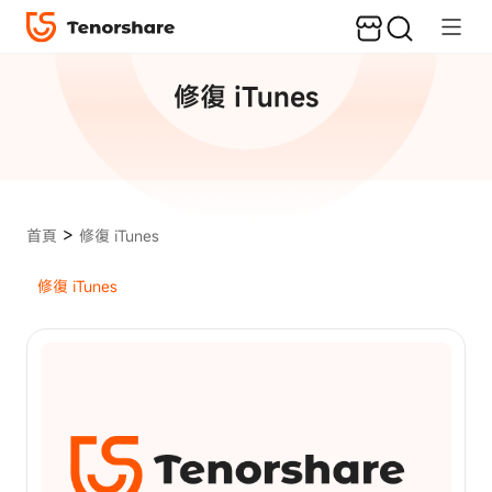
熱
門
文
修復 iTunes
章
資
料
備
份
與
>
首頁
修復 iTunes
傳
輸
修復 iTunes
如
何
將
照
片
從