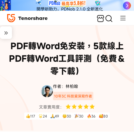
PDF轉Word免安裝，5款線上
PDF轉Word工具評測（免費＆
零下載）
作者：林柏翰
10年3C 科技資深寫作者
文章實用度：
117
24
49
30
30
36
80