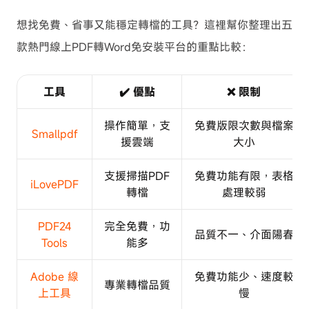
想找免費、省事又能穩定轉檔的工具？這裡幫你整理出五
款熱門線上PDF轉Word免安裝平台的重點比較：
工具
✔️ 優點
❌ 限制
操作簡單，支
免費版限次數與檔案
Smallpdf
援雲端
大小
支援掃描PDF
免費功能有限，表格
iLovePDF
轉檔
處理較弱
PDF24
完全免費，功
品質不一、介面陽春
Tools
能多
Adobe 線
免費功能少、速度較
專業轉檔品質
上工具
慢