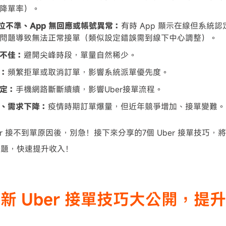
降單率）。
 定位不準、App 無回應或帳號異常：
有時 App 顯示在線但系統
問題導致無法正常接單（類似設定錯誤需到線下中心調整）。
不佳：
避開尖峰時段，單量自然稀少。
：
頻繁拒單或取消訂單，影響系統派單優先度。
定：
手機網路斷斷續續，影響Uber接單流程。
、需求下降：
疫情時期訂單爆量，但近年競爭增加、接單變難。
r 接不到單原因後，別急！接下來分享的7個 Uber 接單技巧，將
問題，快速提升收入！
新 Uber 接單技巧大公開，提
法