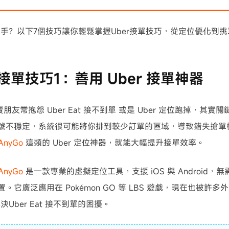
手？以下7個技巧讓你輕鬆掌握Uber接單技巧，從定位優化到
r 接單技巧1：善用 Uber 接單神器
朋友常抱怨 Uber Eat 接不到單 或是 Uber 定位跑掉，其
 訊號不穩定，系統很可能將你排到較少訂單的區域，導致錯失搶
iAnyGo
這類的 Uber 定位神器，就能大幅提升接單效率。
iAnyGo
是一款專業的虛擬定位工具，支援 iOS 與 Android，無
位置。它廣泛應用在 Pokémon GO 等 LBS 遊戲，現在也被許多
決Uber Eat 接不到單的困擾。