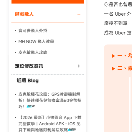
你是否也曾
一名 Uber
遊戲飛人
麼接不到單，
寶可夢飛人外掛
成為 Uber
MH NOW 飛人教學
皮克敏飛人攻略
一、為
定位修改資訊
二、最
近期 Blog
Android 更改定位3 種方法
【Fake GPS 完整教學】一秒更改虛
皮克敏種花攻略：GPS冷卻機制解
擬定位
析！快速種花與無痛拿滿60金幣技
巧！
2024最強寶可夢虛擬定位工具推薦
【2026 最新】小鴨影音 App 下載
完整教學｜Android APK、iOS 免
費下載與地區限制解法攻略