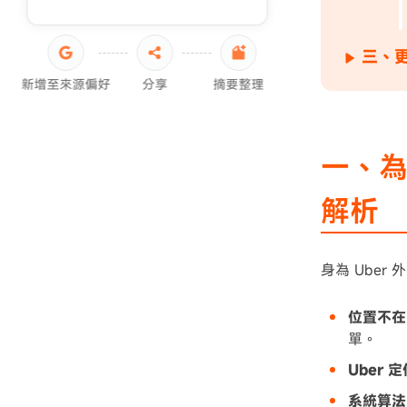
三、更
新增至來源偏好
分享
摘要整理
一、為什
解析
身為 Ube
位置不在
單。
Uber 
系統算法