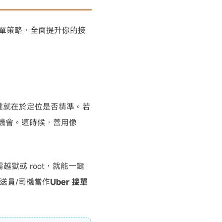
挑單策略，全面提升你的接
實關鍵就在於定位是否精準。若
單機會。這時候，善用像
需越獄或 root，就能一鍵
外送員/司機當作
Uber 接單