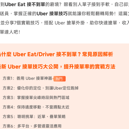
遇到
Uber Eat 接不到單
的窘境？眼看別人單子接到手軟，自己卻
 外送員，掌握正確的
Uber 接單技巧
就能讓你輕鬆翻轉局勢！這篇文
並分享7個實戰技巧，搭配 Uber 搶單外掛，助你快速搶單，
 搶單達人吧！
什麼 Uber Eat/Driver 接不到單？常見原因解析
新 Uber 接單技巧大公開，提升接單率的實戰方法
方案1：善用 Uber 接單神器
熱門
方案2：優化你的定位，別讓Uber定位跑掉
方案3：掌握接單尖峰時段與熱門區域
方案4：保持適度移動，不當蹲點太近
方案5：聰明挑單：近單、疊單策略
方案6：多平台、多管道靈活應用