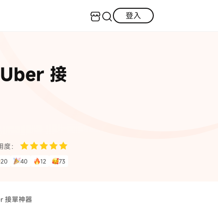
登入
客服（24小時內回復）
實用技巧
Uber 接
·三星手機螢幕黑屏
AI 資訊
定位修改
·iOS 版本太舊無法更新
iOS 27 最新資訊
iPhone 解鎖
·LINE對話紀錄復原
·WhatsApp刪除對話復原
WhatsApp 資訊
LINE 資料救援
用度：
查看全部
20
40
12
73
數位教學
ber 接單神器