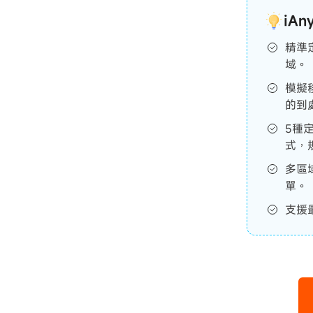
iA
精準
域。
模擬
的到
5種
式，
多區
單。
支援最