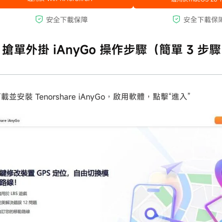
er 搶單外掛 iAnyGo 操作步驟（簡單 3 步
載並安裝 Tenorshare iAnyGo，啟用軟體，點擊“進入”