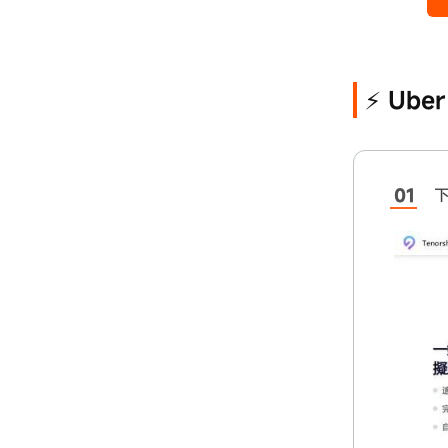
⚡ Ub
下