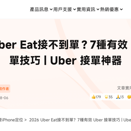
產品訊息
用戶支援
實用資訊
熱銷優惠
每月優惠
買一送一
零元购
傳輸
- iOS 系統修復
關於我們
定位修改
UltData iPhone 資料救援
支援中心
資訊分類
聯絡
iOS 27
iOS 27
 Android 系統修復
UltData Android 資料救援
Uber Eat接不到單？7種有效 
in 資料救援
UltData LINE 數據恢復
ac 資料救援
UltData WhatsApp 數據恢復
人像修圖
份到外接硬碟
·Pokemo GO Plus 無法配對
新版本
單技巧 | Uber 接單神器
ne
·大家報寶貝
資料救援
，
暢遊全球！
除的照片如何
·寶可夢自動抓寶
數據傳輸
入手！
文章實
深寫作者
資訊中心
查看影片
179
35
13
8-06
為您提供最實用的
iPhone定位 >
2026 Uber Eat接不到單？7種有效 Uber 接單技巧 | U
可使用！