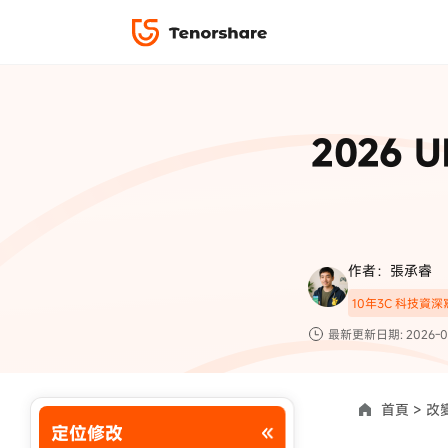
iPhone 解鎖與修復
下載中心
資料救援與
ReiBoot 
修復＆恢復
ReiBoot -
2026 
4DDiG W
PDF＆AI
4DDiG M
·iOS 27 降級 iOS 26 教學
·iPhone 照片備
·iPad 強制重置回復原廠
·電腦傳影片到 iPho
📍 iAnyGo 定位神器
資料轉移
·Apple ID 驗證一直出現
·iPhone 永久刪
復原
限時 5 折優惠，
立即
手機解鎖
作者：張承睿
實用工具
影片教學
10年3C 科技資
TS-save-50
複製折扣碼
為您提供最豐富的教學影片
最新更新日期: 2026-0
前往搶購
首頁 >
改變
定位修改
使用說明：以上折扣碼僅用於 iAnyGo 終身方案,加購後即