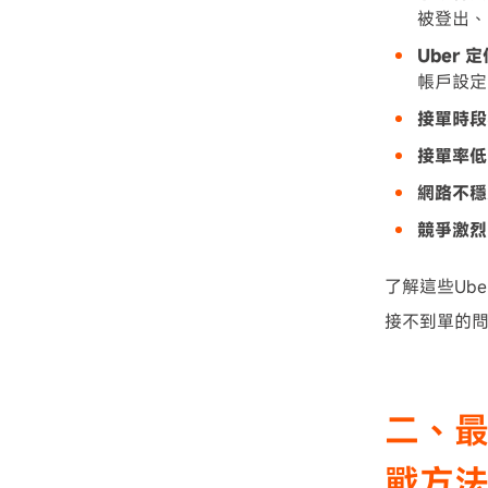
被登出、
Uber
帳戶設定
接單時段
接單率低
網路不穩
競爭激烈
了解這些Ube
接不到單的
二、最
戰方